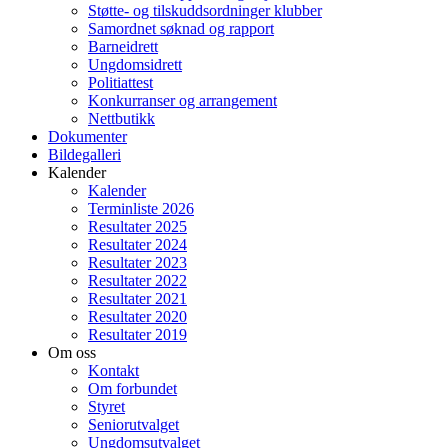
Støtte- og tilskuddsordninger klubber
Samordnet søknad og rapport
Barneidrett
Ungdomsidrett
Politiattest
Konkurranser og arrangement
Nettbutikk
Dokumenter
Bildegalleri
Kalender
Kalender
Terminliste 2026
Resultater 2025
Resultater 2024
Resultater 2023
Resultater 2022
Resultater 2021
Resultater 2020
Resultater 2019
Om oss
Kontakt
Om forbundet
Styret
Seniorutvalget
Ungdomsutvalget