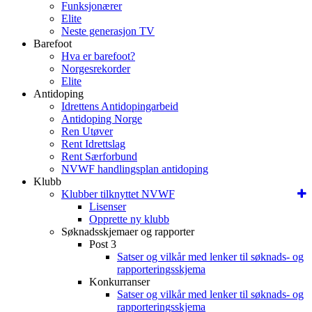
Funksjonærer
Elite
Neste generasjon TV
Barefoot
Hva er barefoot?
Norgesrekorder
Elite
Antidoping
Idrettens Antidopingarbeid
Antidoping Norge
Ren Utøver
Rent Idrettslag
Rent Særforbund
NVWF handlingsplan antidoping
Klubb
Klubber tilknyttet NVWF
Lisenser
Opprette ny klubb
Søknadsskjemaer og rapporter
Post 3
Satser og vilkår med lenker til søknads- og
rapporteringsskjema
Konkurranser
Satser og vilkår med lenker til søknads- og
rapporteringsskjema