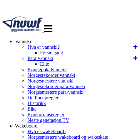
Veksle
navigasjon
Vannski
Hva er vannski?
Første gang
Para-vannski
Elite
Kongepokalvinnere
Norgesrekorder vannski
Norgesmestere vannski
Norgesrekorder para-vannski
Norgesmestere para-vannski
Delfincupregler
Historikk
Elite
Konkurranseregler
Neste generasjon TV
Wakeboard
Hva er wakeboard?
Norgesmestere wakeboard og wakeskate