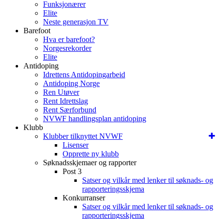
Funksjonærer
Elite
Neste generasjon TV
Barefoot
Hva er barefoot?
Norgesrekorder
Elite
Antidoping
Idrettens Antidopingarbeid
Antidoping Norge
Ren Utøver
Rent Idrettslag
Rent Særforbund
NVWF handlingsplan antidoping
Klubb
Klubber tilknyttet NVWF
Lisenser
Opprette ny klubb
Søknadsskjemaer og rapporter
Post 3
Satser og vilkår med lenker til søknads- og
rapporteringsskjema
Konkurranser
Satser og vilkår med lenker til søknads- og
rapporteringsskjema