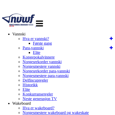
Veksle
navigasjon
Vannski
Hva er vannski?
Første gang
Para-vannski
Elite
Kongepokalvinnere
Norgesrekorder vannski
Norgesmestere vannski
Norgesrekorder para-vannski
Norgesmestere para-vannski
Delfincupregler
Historikk
Elite
Konkurranseregler
Neste generasjon TV
Wakeboard
Hva er wakeboard?
Norgesmestere wakeboard og wakeskate