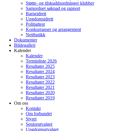
Støtte- og tilskuddsordninger klubber
Samordnet søknad og rapport
Barneidrett
Ungdomsidrett
Politiattest
Konkurranser og arrangement
Nettbutikk
Dokumenter
Bildegalleri
Kalender
Kalender
Terminliste 2026
Resultater 2025
Resultater 2024
Resultater 2023
Resultater 2022
Resultater 2021
Resultater 2020
Resultater 2019
Om oss
Kontakt
Om forbundet
Styret
Seniorutvalget
Ungdomsutvalget