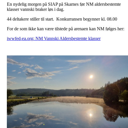
En nydelig morgen på SIAP på Skarnes før NM aldersbestemte
klasser vannski braker løs i dag.
44 deltakere stiller til start. Konkurransen begynner kl. 08.00
For de som ikke kan være tilstede på arenaen kan NM følges her:
iwwfed-ea.org: NM Vannski Aldersbestemte klasser