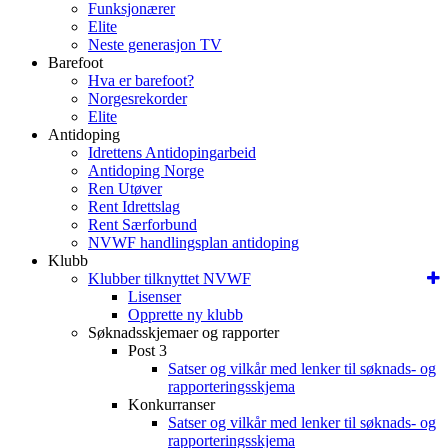
Funksjonærer
Elite
Neste generasjon TV
Barefoot
Hva er barefoot?
Norgesrekorder
Elite
Antidoping
Idrettens Antidopingarbeid
Antidoping Norge
Ren Utøver
Rent Idrettslag
Rent Særforbund
NVWF handlingsplan antidoping
Klubb
Klubber tilknyttet NVWF
Lisenser
Opprette ny klubb
Søknadsskjemaer og rapporter
Post 3
Satser og vilkår med lenker til søknads- og
rapporteringsskjema
Konkurranser
Satser og vilkår med lenker til søknads- og
rapporteringsskjema