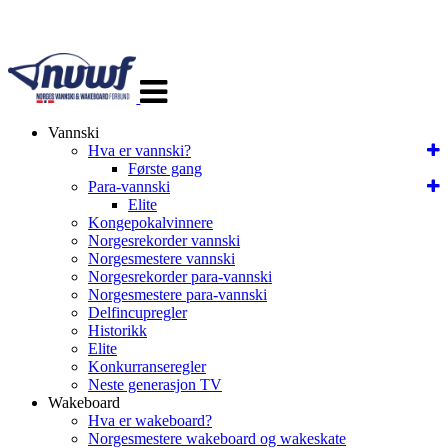
Veksle
navigasjon
Vannski
Hva er vannski?
Første gang
Para-vannski
Elite
Kongepokalvinnere
Norgesrekorder vannski
Norgesmestere vannski
Norgesrekorder para-vannski
Norgesmestere para-vannski
Delfincupregler
Historikk
Elite
Konkurranseregler
Neste generasjon TV
Wakeboard
Hva er wakeboard?
Norgesmestere wakeboard og wakeskate