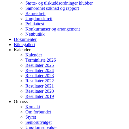
Støtte- og tilskuddsordninger klubber
Samordnet søknad og rapport
Barneidrett
Ungdomsidrett
Politiattest
Konkurranser og arrangement
Nettbutikk
Dokumenter
Bildegalleri
Kalender
Kalender
Terminliste 2026
Resultater 2025
Resultater 2024
Resultater 2023
Resultater 2022
Resultater 2021
Resultater 2020
Resultater 2019
Om oss
Kontakt
Om forbundet
Styret
Seniorutvalget
Ungdomsutvalget