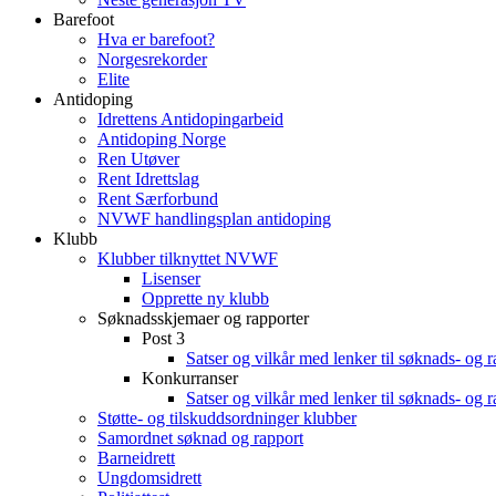
Barefoot
Hva er barefoot?
Norgesrekorder
Elite
Antidoping
Idrettens Antidopingarbeid
Antidoping Norge
Ren Utøver
Rent Idrettslag
Rent Særforbund
NVWF handlingsplan antidoping
Klubb
Klubber tilknyttet NVWF
Lisenser
Opprette ny klubb
Søknadsskjemaer og rapporter
Post 3
Satser og vilkår med lenker til søknads- og 
Konkurranser
Satser og vilkår med lenker til søknads- og 
Støtte- og tilskuddsordninger klubber
Samordnet søknad og rapport
Barneidrett
Ungdomsidrett