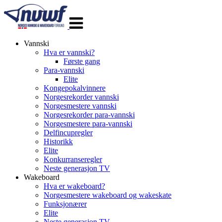
Veksle
navigasjon
Vannski
Hva er vannski?
Første gang
Para-vannski
Elite
Kongepokalvinnere
Norgesrekorder vannski
Norgesmestere vannski
Norgesrekorder para-vannski
Norgesmestere para-vannski
Delfincupregler
Historikk
Elite
Konkurranseregler
Neste generasjon TV
Wakeboard
Hva er wakeboard?
Norgesmestere wakeboard og wakeskate
Funksjonærer
Elite
Neste generasjon TV