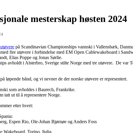
jonale mesterskap høsten 2024
24
 utøvere
på Scandinavian Championships vannski i Vallensbæk, Danma
 med fire utøvere i forbindelse med EM Open Cablewakeboard i Sandwi
dt, Elias Poppe og Jonas Sørlie.
ps avholdt i Alsterbro, Sverige stilte Norge med tre utøvere. De va
å løpende bånd, og vi nevner de der norske utøvere er representert.
nski som avholdes i Baurech, Frankrike.
tatt ut til å representere Norge.
mmer etter hvert:
Spania:
berg, Espen Rio, Ole-Johan Bjørnøe og Anders Foss
e Wakeboard, Torino, Italia.