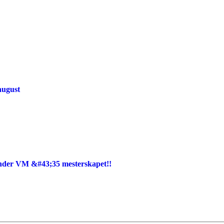
august
under VM &#43;35 mesterskapet!!