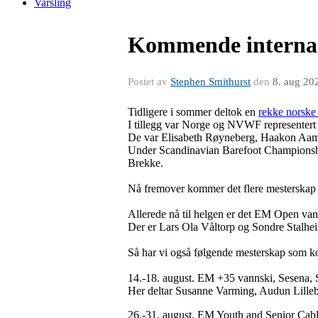
Varsling
Kommende internas
Postet av
Stephen Smithurst
den
8. aug 20
Tidligere i sommer deltok en
rekke norske
I tillegg var Norge og NVWF representert
De var Elisabeth Røyneberg, Haakon Aamo
Under Scandinavian Barefoot Championshi
Brekke.
Nå fremover kommer det flere mesterskap p
Allerede nå til helgen er det EM Open van
Der er Lars Ola Våltorp og Sondre Stalheim 
Så har vi også følgende mesterskap som ko
14.-18. august. EM +35 vannski, Sesena, 
Her deltar Susanne Varming, Audun Lille
26.-31. august. EM Youth and Senior Cabl