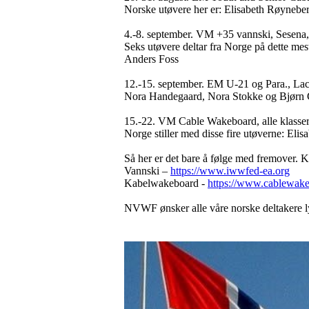
Norske utøvere her er: Elisabeth Røyneb
4.-8. september. VM +35 vannski, Sesena,
Seks utøvere deltar fra Norge på dette m
Anders Foss
12.-15. september. EM U-21 og Para., Lac
Nora Handegaard, Nora Stokke og Bjørn G
15.-22. VM Cable Wakeboard, alle klasser,
Norge stiller med disse fire utøverne: E
Så her er det bare å følge med fremover. K
Vannski –
https://www.iwwfed-ea.org
Kabelwakeboard -
https://www.cablewake
NVWF ønsker alle våre norske deltakere l