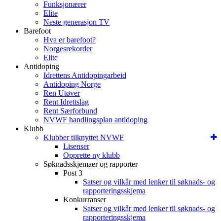
Funksjonærer
Elite
Neste generasjon TV
Barefoot
Hva er barefoot?
Norgesrekorder
Elite
Antidoping
Idrettens Antidopingarbeid
Antidoping Norge
Ren Utøver
Rent Idrettslag
Rent Særforbund
NVWF handlingsplan antidoping
Klubb
Klubber tilknyttet NVWF
Lisenser
Opprette ny klubb
Søknadsskjemaer og rapporter
Post 3
Satser og vilkår med lenker til søknads- og
rapporteringsskjema
Konkurranser
Satser og vilkår med lenker til søknads- og
rapporteringsskjema