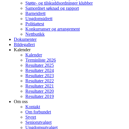
Støtte- og tilskuddsordninger klubber
Samordnet søknad og rapport
Barneidrett
Ungdomsidrett
Politiattest
Konkurranser og arrangement
Nettbutikk
Dokumenter
Bildegalleri
Kalender
Kalender
Terminliste 2026
Resultater 2025
Resultater 2024
Resultater 2023
Resultater 2022
Resultater 2021
Resultater 2020
Resultater 2019
Om oss
Kontakt
Om forbundet
Styret
Seniorutvalget
Ungdomsutvalget