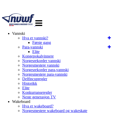
Veksle
navigasjon
Vannski
Hva er vannski?
Første gang
Para-vannski
Elite
Kongepokalvinnere
Norgesrekorder vannski
Norgesmestere vannski
Norgesrekorder para-vannski
Norgesmestere para-vannski
Delfincupregler
Historikk
Elite
Konkurranseregler
Neste generasjon TV
Wakeboard
Hva er wakeboard?
Norgesmestere wakeboard og wakeskate