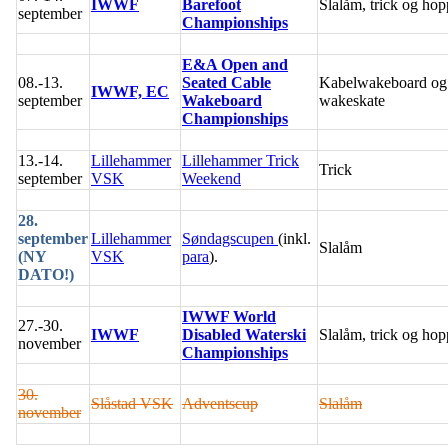
IWWF
Barefoot
Slalåm, trick og hop
september
Championships
E&A Open and
08.-13.
Seated Cable
Kabelwakeboard og
IWWF, EC
september
Wakeboard
wakeskate
Championships
13.-14.
Lillehammer
Lillehammer Trick
Trick
september
VSK
Weekend
28.
september
Lillehammer
Søndagscupen
(inkl.
Slalåm
(NY
VSK
para
).
DATO!)
IWWF World
27.-30.
IWWF
Disabled Waterski
Slalåm, trick og hop
november
Championships
30.
Slåstad VSK
Adventscup
Slalåm
november