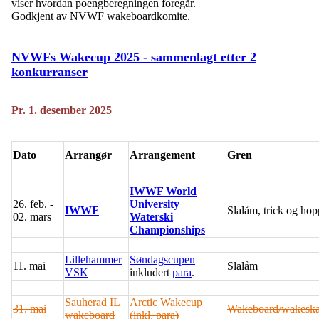
viser hvordan poengberegningen foregår.
Godkjent av NVWF wakeboardkomite.
NVWFs Wakecup 2025 - sammenlagt etter 2
konkurranser
Pr. 1. desember 2025
Dato
Arrangør
Arrangement
Gren
IWWF World
26. feb. -
University
IWWF
Slalåm, trick og hop
02. mars
Waterski
Championships
Lillehammer
Søndagscupen
11. mai
Slalåm
VSK
inkludert
para
.
Sauherad IL
Arctic Wakecup
31. mai
Wakeboard/wakeska
wakeboard
(inkl. para)