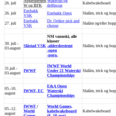
Neglespretten
Wakecup og
26. juli
Kabelwakeboard
W og BFK
delfincup
Enebakk
26. juli
Enebakk Open
Slalåm, trick og hop
VSK
Enebakk
Dr. Oetker pick and
27. juli
Slalåm og/eller hop
VSK
choose
NM vannski, alle
klasser
30. juli -
Slåstad VSK
-aldersbestemt
Slalåm, trick og hop
03.august
-open
-para.
IWWF World
31.juli -
IWWF
Under 21 Waterski
Slalåm, trick og hop
03.august
Championships
E&A Open
05.-10.
IWWF, EC
Waterski
Slalåm, trick og hop
august
Championships
IWWF
/
World Games,
05.-12.
World
kabelwakeboard
Kabelwakeboard
august
Games
(8.-10.aug)