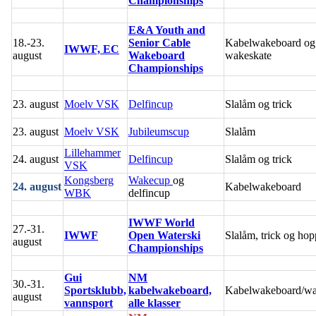
Championships
E&A Youth and
18.-23.
Senior Cable
Kabelwakeboard og
IWWF, EC
august
Wakeboard
wakeskate
Championships
23. august
Moelv VSK
Delfincup
Slalåm og trick
23. august
Moelv VSK
Jubileumscup
Slalåm
Lillehammer
24. august
Delfincup
Slalåm og trick
VSK
Kongsberg
Wakecup
og
24. august
Kabelwakeboard
WBK
delfincup
IWWF World
27.-31.
IWWF
Open Waterski
Slalåm, trick og hop
august
Championships
Gui
NM
30.-31.
Sportsklubb,
kabelwakeboard,
Kabelwakeboard/wa
august
vannsport
alle klasser