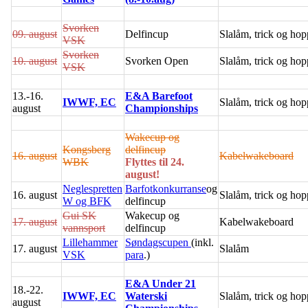
Svorken
09. august
Delfincup
Slalåm, trick og hop
VSK
Svorken
10. august
Svorken Open
Slalåm, trick og hop
VSK
13.-16.
E&A Barefoot
IWWF, EC
Slalåm, trick og hop
august
Championships
Wakecup og
Kongsberg
delfincup
16. august
Kabelwakeboard
WBK
Flyttes til 24.
august!
Neglespretten
Barfotkonkurranse
og
16. august
Slalåm, trick og hop
W og BFK
delfincup
Gui SK
Wakecup og
17. august
Kabelwakeboard
vannsport
delfincup
Lillehammer
Søndagscupen
(inkl.
17. august
Slalåm
VSK
para
.)
E&A Under 21
18.-22.
IWWF, EC
Waterski
Slalåm, trick og hop
august