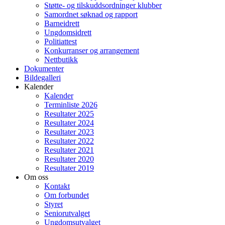
Støtte- og tilskuddsordninger klubber
Samordnet søknad og rapport
Barneidrett
Ungdomsidrett
Politiattest
Konkurranser og arrangement
Nettbutikk
Dokumenter
Bildegalleri
Kalender
Kalender
Terminliste 2026
Resultater 2025
Resultater 2024
Resultater 2023
Resultater 2022
Resultater 2021
Resultater 2020
Resultater 2019
Om oss
Kontakt
Om forbundet
Styret
Seniorutvalget
Ungdomsutvalget