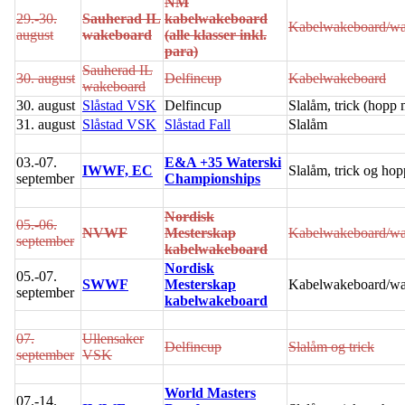
NM
29.-30.
Sauherad IL
kabelwakeboard
Kabelwakeboard/wa
august
wakeboard
(alle klasser inkl.
para)
Sauherad IL
30. august
Delfincup
Kabelwakeboard
wakeboard
30. august
Slåstad VSK
Delfincup
Slalåm, trick (hopp 
31. august
Slåstad VSK
Slåstad Fall
Slalåm
03.-07.
E&A +35 Waterski
IWWF, EC
Slalåm, trick og hop
september
Championships
Nordisk
05.-06.
NVWF
Mesterskap
Kabelwakeboard/wa
september
kabelwakeboard
Nordisk
05.-07.
SWWF
Mesterskap
Kabelwakeboard/wa
september
kabelwakeboard
07.
Ullensaker
Delfincup
Slalåm og trick
september
VSK
World Masters
07.-14.