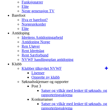
Funksjonærer
Elite
Neste generasjon TV
Barefoot
Hva er barefoot?
Norgesrekorder
Elite
Antidoping
Idrettens Antidopingarbeid
Antidoping Norge
Ren Utøver
Rent Idrettslag
Rent Særforbund
NVWF handlingsplan antidoping
Klubb
Klubber tilknyttet NVWF
Lisenser
Opprette ny klubb
Søknadsskjemaer og rapporter
Post 3
Satser og vilkår med lenker til søknads- og
rapporteringsskjema
Konkurranser
Satser og vilkår med lenker til søknads- og
rapporteringsskjema