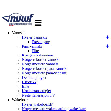
Veksle
navigasjon
Vannski
Hva er vannski?
Første gang
Para-vannski
Elite
Kongepokalvinnere
Norgesrekorder vannski
Norgesmestere vannski
Norgesrekorder para-vannski
Norgesmestere para-vannski
Delfincupregler
Historikk
Elite
Konkurranseregler
Neste generasjon TV
Wakeboard
Hva er wakeboard?
Norgesmestere wakeboard og wakeskate