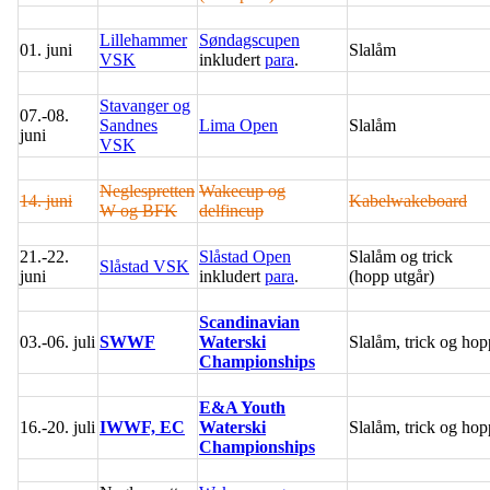
Lillehammer
Søndagscupen
01. juni
Slalåm
VSK
inkludert
para
.
Stavanger og
07.-08.
Sandnes
Lima Open
Slalåm
juni
VSK
Neglespretten
Wakecup og
14. juni
Kabelwakeboard
W og BFK
delfincup
21.-22.
Slåstad Open
Slalåm og trick
Slåstad VSK
juni
inkludert
para
.
(hopp utgår)
Scandinavian
03.-06. juli
SWWF
Waterski
Slalåm, trick og hop
Championships
E&A Youth
16.-20. juli
IWWF, EC
Waterski
Slalåm, trick og hop
Championships