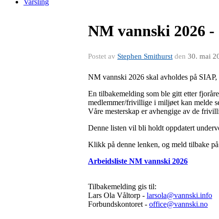
Varsling
NM vannski 2026 - a
Postet av
Stephen Smithurst
den
30. mai 2
NM vannski 2026 skal avholdes på SIAP, 
En tilbakemelding som ble gitt etter fjorå
medlemmer/frivillige i miljøet kan melde s
Våre mesterskap er avhengige av de frivilli
Denne listen vil bli holdt oppdatert underv
Klikk på denne lenken, og meld tilbake på ø
Arbeidsliste NM vannski 2026
Tilbakemelding gis til:
Lars Ola Våltorp -
larsola@vannski.info
Forbundskontoret -
office@vannski.no