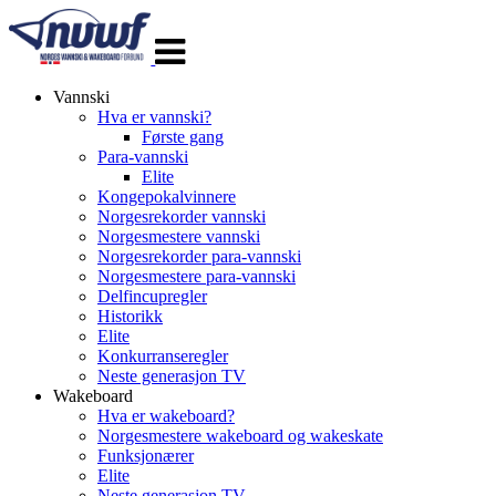
Veksle
navigasjon
Vannski
Hva er vannski?
Første gang
Para-vannski
Elite
Kongepokalvinnere
Norgesrekorder vannski
Norgesmestere vannski
Norgesrekorder para-vannski
Norgesmestere para-vannski
Delfincupregler
Historikk
Elite
Konkurranseregler
Neste generasjon TV
Wakeboard
Hva er wakeboard?
Norgesmestere wakeboard og wakeskate
Funksjonærer
Elite
Neste generasjon TV