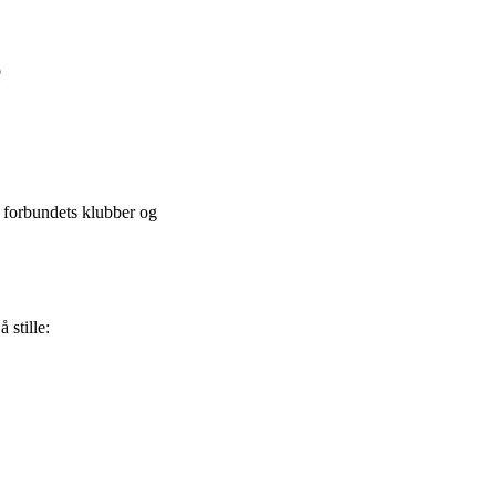
e
m forbundets klubber og
 stille: