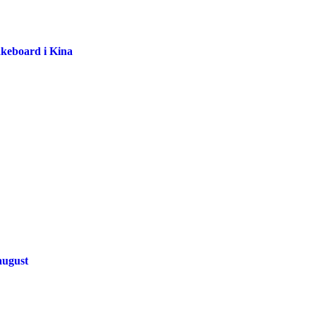
akeboard i Kina
august