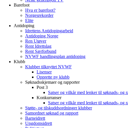
Barefoot
Hva er barefoot?
Norgesrekorder
Elite
Antidoping
Idrettens Antidopingarbeid
Antidoping Norge
Ren Utøver
Rent Idrettslag
Rent Særforbund
NVWF handlingsplan antidoping
Klubb
Klubber tilknyttet NVWF
Lisenser
Opprette ny klubb
Søknadsskjemaer og rapporter
Post 3
Satser og vilkår med lenker til søknads- og 
Konkurranser
Satser og vilkår med lenker til søknads- og 
Støtte- og tilskuddsordninger klubber
Samordnet søknad og rapport
Barneidrett
Ungdomsidrett