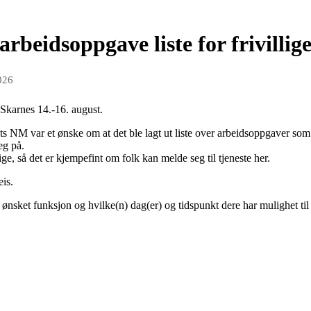
rbeidsoppgave liste for frivillig
026
Skarnes 14.-16. august.
rets NM var et ønske om at det ble lagt ut liste over arbeidsoppgaver so
eg på.
ge, så det er kjempefint om folk kan melde seg til tjeneste her.
eis.
nsket funksjon og hvilke(n) dag(er) og tidspunkt dere har mulighet til å