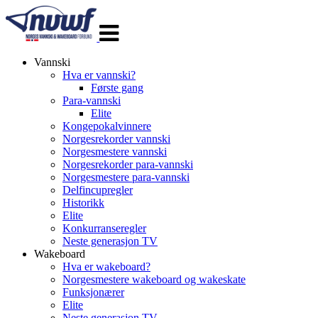
Veksle
navigasjon
Vannski
Hva er vannski?
Første gang
Para-vannski
Elite
Kongepokalvinnere
Norgesrekorder vannski
Norgesmestere vannski
Norgesrekorder para-vannski
Norgesmestere para-vannski
Delfincupregler
Historikk
Elite
Konkurranseregler
Neste generasjon TV
Wakeboard
Hva er wakeboard?
Norgesmestere wakeboard og wakeskate
Funksjonærer
Elite
Neste generasjon TV