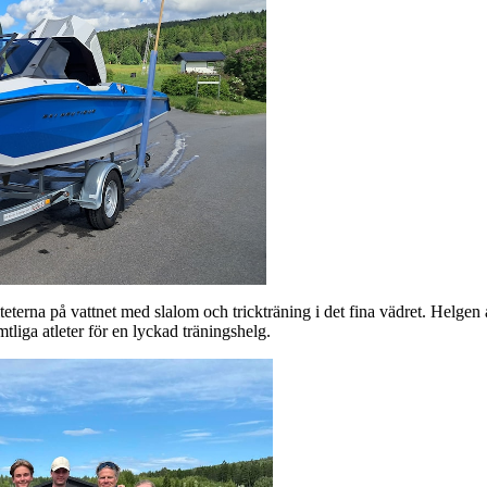
eterna på vattnet med slalom och trickträning i det fina vädret. Helge
tliga atleter för en lyckad träningshelg.