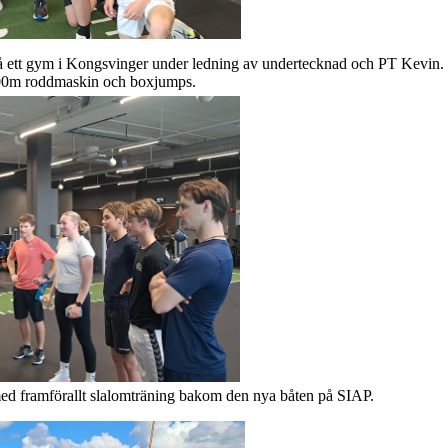
på ett gym i Kongsvinger under ledning av undertecknad och PT Kevin. 
 500m roddmaskin och boxjumps.
 med framförallt slalomträning bakom den nya båten på SIAP.