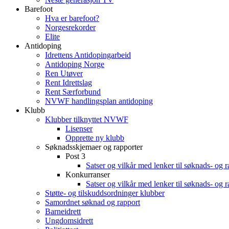
Barefoot
Hva er barefoot?
Norgesrekorder
Elite
Antidoping
Idrettens Antidopingarbeid
Antidoping Norge
Ren Utøver
Rent Idrettslag
Rent Særforbund
NVWF handlingsplan antidoping
Klubb
Klubber tilknyttet NVWF
Lisenser
Opprette ny klubb
Søknadsskjemaer og rapporter
Post 3
Satser og vilkår med lenker til søknads- og 
Konkurranser
Satser og vilkår med lenker til søknads- og 
Støtte- og tilskuddsordninger klubber
Samordnet søknad og rapport
Barneidrett
Ungdomsidrett