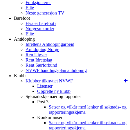
Funksjonærer
Elite
Neste generasjon TV
Barefoot
Hva er barefoot?
Norgesrekorder
Elite
Antidoping
Idrettens Antidopingarbeid
Antidoping Norge
Ren Utøver
Rent Idrettslag
Rent Særforbund
NVWF handlingsplan antidoping
Klubb
Klubber tilknyttet NVWF
Lisenser
Opprette ny klubb
Søknadsskjemaer og rapporter
Post 3
Satser og vilkår med lenker til søknads- og
rapporteringsskjema
Konkurranser
Satser og vilkår med lenker til søknads- og
rapporteringsskjema