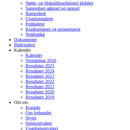
Støtte- og tilskuddsordninger klubber
Samordnet søknad og rapport
Barneidrett
Ungdomsidrett
Politiattest
Konkurranser og arrangement
Nettbutikk
Dokumenter
Bildegalleri
Kalender
Kalender
Terminliste 2026
Resultater 2025
Resultater 2024
Resultater 2023
Resultater 2022
Resultater 2021
Resultater 2020
Resultater 2019
Om oss
Kontakt
Om forbundet
Styret
Seniorutvalget
Ungdomsutvalget