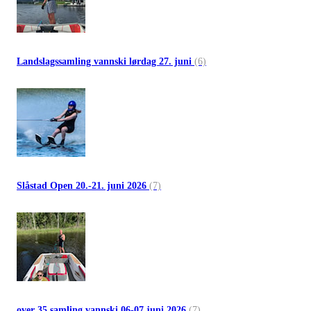
Landslagssamling vannski lørdag 27. juni
(6)
Slåstad Open 20.-21. juni 2026
(7)
over 35 samling vannski 06-07 juni 2026
(7)