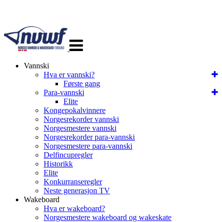
Veksle
navigasjon
Vannski
Hva er vannski?
Første gang
Para-vannski
Elite
Kongepokalvinnere
Norgesrekorder vannski
Norgesmestere vannski
Norgesrekorder para-vannski
Norgesmestere para-vannski
Delfincupregler
Historikk
Elite
Konkurranseregler
Neste generasjon TV
Wakeboard
Hva er wakeboard?
Norgesmestere wakeboard og wakeskate