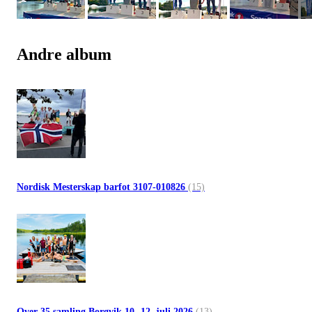
Andre album
Nordisk Mesterskap barfot 3107-010826
(15)
Over 35 samling Borgvik 10.-12. juli 2026
(13)