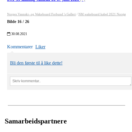
Norges Vannski- og Wakeboard Forbund 's Galleri
/
NM wakeboard kabel 2021 Norsjø
Bilde
16
/
26
30.08.2021
Kommentarer
Liker
Bli den første til å like dette!
Samarbeidspartnere