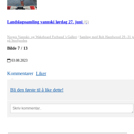
Landslagssamling vannski lørdag 27. juni
(6)
Norges Vannski- og Wakeboard Forbund 's Galleri
/
Samling med Rob Hazelwood 29.-31 ju
på Storfjorden
Bilde
7
/
13
03.08.2023
Kommentarer
Liker
Bli den første til å like dette!