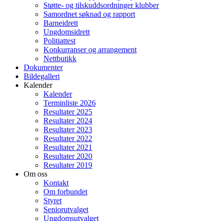
Støtte- og tilskuddsordninger klubber
Samordnet søknad og rapport
Barneidrett
Ungdomsidrett
Politiattest
Konkurranser og arrangement
Nettbutikk
Dokumenter
Bildegalleri
Kalender
Kalender
Terminliste 2026
Resultater 2025
Resultater 2024
Resultater 2023
Resultater 2022
Resultater 2021
Resultater 2020
Resultater 2019
Om oss
Kontakt
Om forbundet
Styret
Seniorutvalget
Ungdomsutvalget