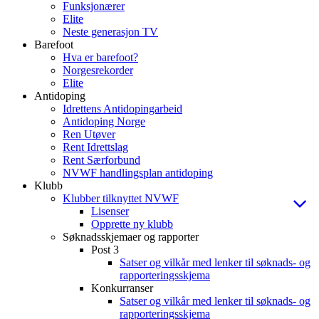
Funksjonærer
Elite
Neste generasjon TV
Barefoot
Hva er barefoot?
Norgesrekorder
Elite
Antidoping
Idrettens Antidopingarbeid
Antidoping Norge
Ren Utøver
Rent Idrettslag
Rent Særforbund
NVWF handlingsplan antidoping
Klubb
Klubber tilknyttet NVWF
Lisenser
Opprette ny klubb
Søknadsskjemaer og rapporter
Post 3
Satser og vilkår med lenker til søknads- og
rapporteringsskjema
Konkurranser
Satser og vilkår med lenker til søknads- og
rapporteringsskjema