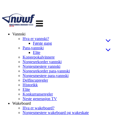
Veksle
navigasjon
Vannski
Hva er vannski?
Første gang
Para-vannski
Elite
Kongepokalvinnere
Norgesrekorder vannski
Norgesmestere vannski
Norgesrekorder para-vannski
Norgesmestere para-vannski
Delfincupregler
Historikk
Elite
Konkurranseregler
Neste generasjon TV
Wakeboard
Hva er wakeboard?
Norgesmestere wakeboard og wakeskate