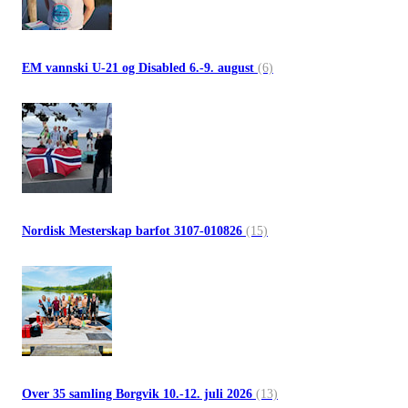
EM vannski U-21 og Disabled 6.-9. august
(6)
Nordisk Mesterskap barfot 3107-010826
(15)
Over 35 samling Borgvik 10.-12. juli 2026
(13)