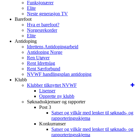
Funksjonærer
Elite
Neste generasjon TV
Barefoot
Hva er barefoot?
Norgesrekorder
Elite
Antidoping
Idrettens Antidopingarbeid
Antidoping Norge
Ren Utøver
Rent Idrettslag
Rent Særforbund
NVWF handlingsplan antidoping
Klubb
Klubber tilknyttet NVWF
Lisenser
Opprette ny klubb
Søknadsskjemaer og rapporter
Post 3
Satser og vilkår med lenker til søknads- og
rapporteringsskjema
Konkurranser
Satser og vilkår med lenker til søknads- og
rapporteringsskjema