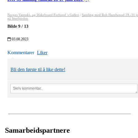
Norges Vannski- og Wakeboard Forbund 's Galleri
/
Samling med Rob Hazelwood 29.-31 ju
på Storfjorden
Bilde
9
/
13
03.08.2023
Kommentarer
Liker
Bli den første til å like dette!
Samarbeidspartnere