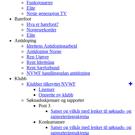
Funksjonærer
Elite
Neste generasjon TV
Barefoot
Hva er barefoot?
Norgesrekorder
Elite
Antidoping
Idrettens Antidopingarbeid
Antidoping Norge
Ren Utøver
Rent Idrettslag
Rent Særforbund
NVWF handlingsplan antidoping
Klubb
Klubber tilknyttet NVWF
Lisenser
Opprette ny klubb
Søknadsskjemaer og rapporter
Post 3
Satser og vilkår med lenker til søknads- og
rapporteringsskjema
Konkurranser
Satser og vilkår med lenker til søknads- og
rapporteringsskjema