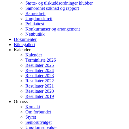
Støtte- og tilskuddsordninger klubber
Samordnet søknad og rapport
Barneidrett
Ungdomsidrett
Politiattest
Konkurranser og arrangement
Nettbutikk
Dokumenter
Bildegalleri
Kalender
Kalender
Terminliste 2026
Resultater 2025
Resultater 2024
Resultater 2023
Resultater 2022
Resultater 2021
Resultater 2020
Resultater 2019
Om oss
Kontakt
Om forbundet
Styret
Seniorutvalget
Ungdomsutvalget