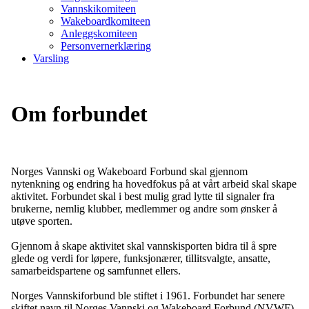
Vannskikomiteen
Wakeboardkomiteen
Anleggskomiteen
Personvernerklæring
Varsling
Om forbundet
Norges Vannski og Wakeboard Forbund skal gjennom
nytenkning og endring ha hovedfokus på at vårt arbeid skal skape
aktivitet. Forbundet skal i best mulig grad lytte til signaler fra
brukerne, nemlig klubber, medlemmer og andre som ønsker å
utøve sporten.
Gjennom å skape aktivitet skal vannskisporten bidra til å spre
glede og verdi for løpere, funksjonærer, tillitsvalgte, ansatte,
samarbeidspartene og samfunnet ellers.
Norges Vannskiforbund ble stiftet i 1961. Forbundet har senere
skiftet navn til Norges Vannski og Wakeboard Forbund (NVWF).