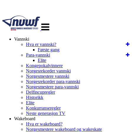
Veksle
navigasjon
Vannski
Hva er vannski?
Første gang
Para-vannski
Elite
Kongepokalvinnere
Norgesrekorder vannski
Norgesmestere vannski
Norgesrekorder para-vannski
Norgesmestere para-vannski
Delfincupregler
Historikk
Elite
Konkurranseregler
Neste generasjon TV
Wakeboard
Hva er wakeboard?
Norgesmestere wakeboard og wakeskate