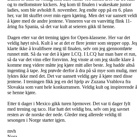
og to mellomstore kickers. Jeg kom til finalen i wakeskate junior
ladies, som ble avholdt 8. november. Jeg endte opp på en 6. plass
her, var litt skuffet over min egen kjøring. Men det var uansett veld
å kjøre med de andre jentene. Vinneren var en vanvittig flink 11-
åring fra Spania, så det var kult at seieren gikk til henne.
Dagen etter var det trening igjen for Open-klassene. Her var det
veldig høyt nivå. Kult å se at det er flere jenter som stepper opp. Je
klarte ikke å kvalifisere meg til finalen, selv om jeg gjennomførte
runnet mitt. Så da var det å kjøre LCQ. I LCQ har man bare et run,
så da var det vinn eller forsvinn. Jeg visste at om jeg skulle klare å
komme meg videre måtte jeg kjøre mitt aller beste. Jeg hadde altså
ingenting å tape. Jeg prøvde derfor å dra på så mye som mulig, me
lyktes ikke med det. Det var uansett veldig gøy å kjøre med disse
jentene. I treningen fikk jeg en del hjelp av Zuzana Vrablova fra
Slovakia som vant hele konkurransen. Veldig kult og inspirerende 
se henne kjøre.
Etter ti dager i Mexico gikk turen hjemover. Det var ti dager fylt
med trening og taco. Har hatt det veldig bra, selv om jeg savnet
resten av de norske der nede. Gleder meg allerede veldig til
sesongen i Norge starter igjen.
mvh
Nora