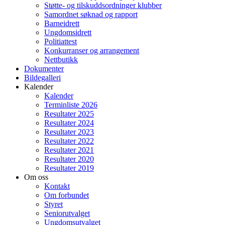
Støtte- og tilskuddsordninger klubber
Samordnet søknad og rapport
Barneidrett
Ungdomsidrett
Politiattest
Konkurranser og arrangement
Nettbutikk
Dokumenter
Bildegalleri
Kalender
Kalender
Terminliste 2026
Resultater 2025
Resultater 2024
Resultater 2023
Resultater 2022
Resultater 2021
Resultater 2020
Resultater 2019
Om oss
Kontakt
Om forbundet
Styret
Seniorutvalget
Ungdomsutvalget