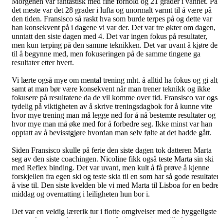
Morgenen var fantastisk med fine forhold og 21 grader i vannet. På
det meste var det 28 grader i lufta og unormalt varmt til å være på
den tiden. Fransisco så raskt hva som burde terpes på og dette var
han konsekvent på i dagene vi var der. Det var tre økter om dagen,
unntatt den siste dagen med 4. Det var ingen fokus på resultater,
men kun terping på den samme teknikken. Det var uvant å kjøre de
til å begynne med, men fokuseringen på de samme tingene ga
resultater etter hvert.
Vi lærte også mye om mental trening mht. å alltid ha fokus og gi alt
samt at man bør være konsekvent når man trener teknikk og ikke
fokusere på resultatene da de vil komme over tid. Fransisco var ogs
tydelig på viktigheten av å skrive treningsdagbok for å kunne vite
hvor mye trening man må legge ned for å nå bestemte resultater og
hvor mye man må øke med for å forbedre seg. Ikke minst var han
opptatt av å bevisstgjøre hvordan man selv følte at det hadde gått.
Siden Fransisco skulle på ferie den siste dagen tok datteren Marta
seg av den siste coachingen. Nicoline fikk også teste Marta sin ski
med Reflex binding. Det var uvant, men kult å få prøve å kjenne
forskjellen fra egen ski og teste skia til en som har så gode resultate
å vise til. Den siste kvelden ble vi med Marta til Lisboa for en bedr
middag og overnatting i leiligheten hun bor i.
Det var en veldig lærerik tur i flotte omgivelser med de hyggeligste