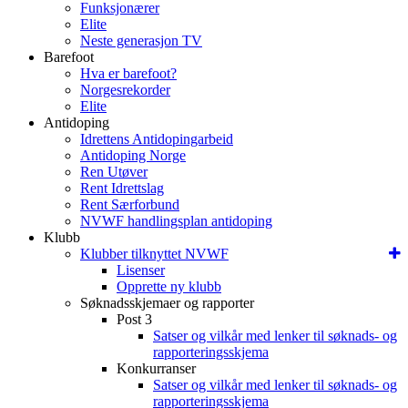
Funksjonærer
Elite
Neste generasjon TV
Barefoot
Hva er barefoot?
Norgesrekorder
Elite
Antidoping
Idrettens Antidopingarbeid
Antidoping Norge
Ren Utøver
Rent Idrettslag
Rent Særforbund
NVWF handlingsplan antidoping
Klubb
Klubber tilknyttet NVWF
Lisenser
Opprette ny klubb
Søknadsskjemaer og rapporter
Post 3
Satser og vilkår med lenker til søknads- og
rapporteringsskjema
Konkurranser
Satser og vilkår med lenker til søknads- og
rapporteringsskjema