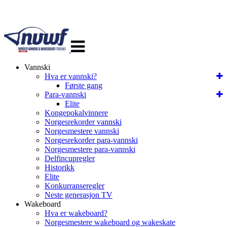
Veksle
navigasjon
Vannski
Hva er vannski?
Første gang
Para-vannski
Elite
Kongepokalvinnere
Norgesrekorder vannski
Norgesmestere vannski
Norgesrekorder para-vannski
Norgesmestere para-vannski
Delfincupregler
Historikk
Elite
Konkurranseregler
Neste generasjon TV
Wakeboard
Hva er wakeboard?
Norgesmestere wakeboard og wakeskate