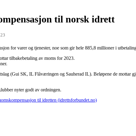
pensasjon til norsk idrett
023
on for varer og tjenester, noe som gir hele 885,8 millioner i utbetaling t
ttar tilbakebetaling av moms for 2023.
ner.
ttslag (Gui SK, IL Flåværingen og Sauherad IL). Beløpene de mottar gjeld
klubber nyter godt av ordningen.
momskompensasjon til idretten (idrettsforbundet.no)