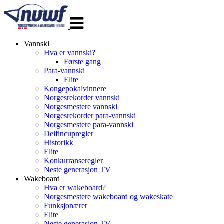
Veksle
navigasjon
Vannski
Hva er vannski?
Første gang
Para-vannski
Elite
Kongepokalvinnere
Norgesrekorder vannski
Norgesmestere vannski
Norgesrekorder para-vannski
Norgesmestere para-vannski
Delfincupregler
Historikk
Elite
Konkurranseregler
Neste generasjon TV
Wakeboard
Hva er wakeboard?
Norgesmestere wakeboard og wakeskate
Funksjonærer
Elite
Neste generasjon TV