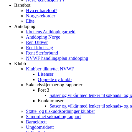
Barefoot
Hva er barefoot?
Norgesrekorder
Elite
Antidoping
Idrettens Antidopingarbeid
Antidoping Norge
Ren Utøver
Rent Idrettslag
Rent Særforbund
NVWF handlingsplan antidoping
Klubb
Klubber tilknyttet NVWF
Lisenser
Opprette ny klubb
Søknadsskjemaer og rapporter
Post 3
Satser og vilkår med lenker til søknads- og 
Konkurranser
Satser og vilkår med lenker til søknads- og 
Støtte- og tilskuddsordninger klubber
Samordnet søknad og rapport
Barneidrett
Ungdomsidrett