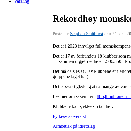
Varsling
Rekordhøy momskom
Postet av
Stephen Smithurst
den
21. des 2
Det er i 2023 innvilget full momskompensasj
Det er 17 av forbundets 18 klubber som mo
Til sammen utgjør det hele 1.506.350,- kro
Det må da sies at 3 av klubbene er fleridre
gruppene laget har).
Det er svært gledelig at så mange av våre 
Les mer om saken her:
885,8 millioner i 
Klubbene kan sjekke sin tall her:
Fylkesvis oversikt
Alfabetisk på idrettslag