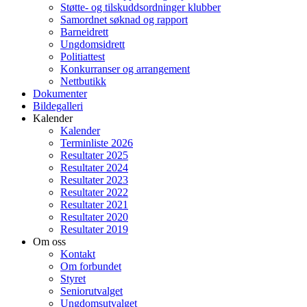
Støtte- og tilskuddsordninger klubber
Samordnet søknad og rapport
Barneidrett
Ungdomsidrett
Politiattest
Konkurranser og arrangement
Nettbutikk
Dokumenter
Bildegalleri
Kalender
Kalender
Terminliste 2026
Resultater 2025
Resultater 2024
Resultater 2023
Resultater 2022
Resultater 2021
Resultater 2020
Resultater 2019
Om oss
Kontakt
Om forbundet
Styret
Seniorutvalget
Ungdomsutvalget