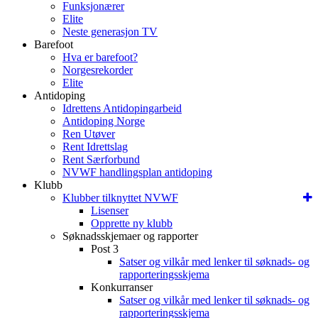
Funksjonærer
Elite
Neste generasjon TV
Barefoot
Hva er barefoot?
Norgesrekorder
Elite
Antidoping
Idrettens Antidopingarbeid
Antidoping Norge
Ren Utøver
Rent Idrettslag
Rent Særforbund
NVWF handlingsplan antidoping
Klubb
Klubber tilknyttet NVWF
Lisenser
Opprette ny klubb
Søknadsskjemaer og rapporter
Post 3
Satser og vilkår med lenker til søknads- og
rapporteringsskjema
Konkurranser
Satser og vilkår med lenker til søknads- og
rapporteringsskjema