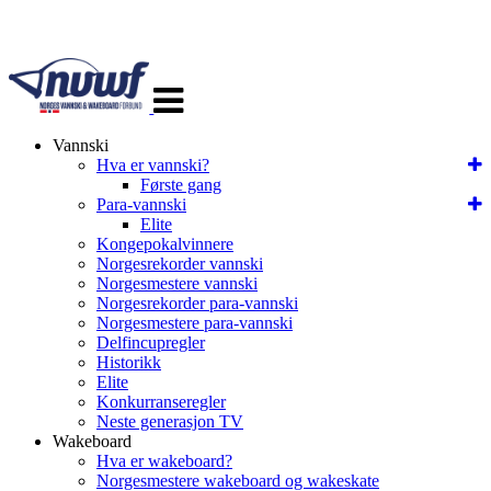
Veksle
navigasjon
Vannski
Hva er vannski?
Første gang
Para-vannski
Elite
Kongepokalvinnere
Norgesrekorder vannski
Norgesmestere vannski
Norgesrekorder para-vannski
Norgesmestere para-vannski
Delfincupregler
Historikk
Elite
Konkurranseregler
Neste generasjon TV
Wakeboard
Hva er wakeboard?
Norgesmestere wakeboard og wakeskate