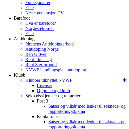
Funksjonærer
Elite
Neste generasjon TV
Barefoot
Hva er barefoot?
Norgesrekorder
Elite
Antidoping
Idrettens Antidopingarbeid
Antidoping Norge
Ren Utøver
Rent Idrettslag
Rent Særforbund
NVWF handlingsplan antidoping
Klubb
Klubber tilknyttet NVWF
Lisenser
Opprette ny klubb
Søknadsskjemaer og rapporter
Post 3
Satser og vilkår med lenker til søknads- og
rapporteringsskjema
Konkurranser
Satser og vilkår med lenker til søknads- og
rapporteringsskjema