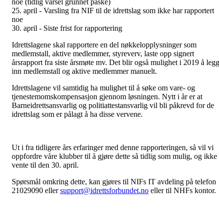
noe (tidlig varsel grunnet påske)
25. april - Varsling fra NIF til de idrettslag som ikke har rapportert
noe
30. april - Siste frist for rapportering
Idrettslagene skal rapportere en del nøkkelopplysninger som
medlemstall, aktive medlemmer, styreverv, laste opp signert
årsrapport fra siste årsmøte mv. Det blir også mulighet i 2019 å leg
inn medlemstall og aktive medlemmer manuelt.
Idrettslagene vil samtidig ha mulighet til å søke om vare- og
tjenestemomskompensasjon gjennom løsningen. Nytt i år er at
Barneidrettsansvarlig og politiattestansvarlig vil bli påkrevd for de
idrettslag som er pålagt å ha disse vervene.
Ut i fra tidligere års erfaringer med denne rapporteringen, så vil vi
oppfordre våre klubber til å gjøre dette så tidlig som mulig, og ikke
vente til den 30. april.
Spørsmål omkring dette, kan gjøres til NIFs IT avdeling på telefon
21029090 eller
support@idrettsforbundet.no
eller til NHFs kontor.