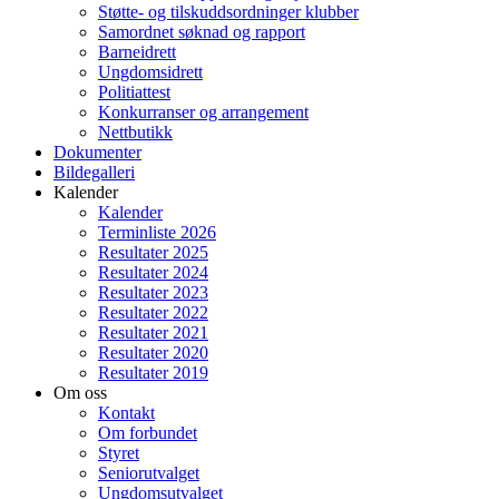
Støtte- og tilskuddsordninger klubber
Samordnet søknad og rapport
Barneidrett
Ungdomsidrett
Politiattest
Konkurranser og arrangement
Nettbutikk
Dokumenter
Bildegalleri
Kalender
Kalender
Terminliste 2026
Resultater 2025
Resultater 2024
Resultater 2023
Resultater 2022
Resultater 2021
Resultater 2020
Resultater 2019
Om oss
Kontakt
Om forbundet
Styret
Seniorutvalget
Ungdomsutvalget