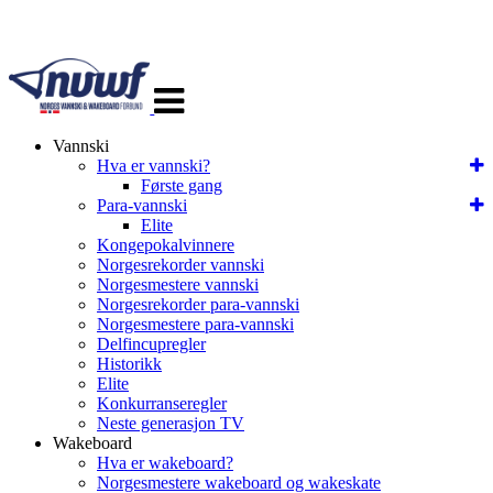
Veksle
navigasjon
Vannski
Hva er vannski?
Første gang
Para-vannski
Elite
Kongepokalvinnere
Norgesrekorder vannski
Norgesmestere vannski
Norgesrekorder para-vannski
Norgesmestere para-vannski
Delfincupregler
Historikk
Elite
Konkurranseregler
Neste generasjon TV
Wakeboard
Hva er wakeboard?
Norgesmestere wakeboard og wakeskate