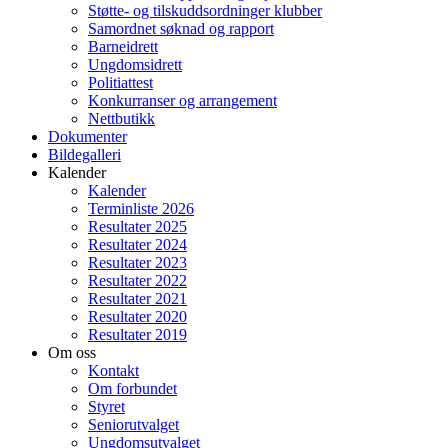
Støtte- og tilskuddsordninger klubber
Samordnet søknad og rapport
Barneidrett
Ungdomsidrett
Politiattest
Konkurranser og arrangement
Nettbutikk
Dokumenter
Bildegalleri
Kalender
Kalender
Terminliste 2026
Resultater 2025
Resultater 2024
Resultater 2023
Resultater 2022
Resultater 2021
Resultater 2020
Resultater 2019
Om oss
Kontakt
Om forbundet
Styret
Seniorutvalget
Ungdomsutvalget