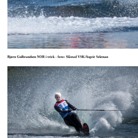
Bjørn Gulbrandsen NOR i trick - foto: Slåstad VSK/Asgeir Sektnan