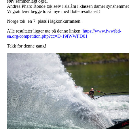
sølv sammenlagt også.
Andrea Pharo Ronde tok sølv i slalåm i klassen damer synshemmet
Vi gratulerer begge to så mye med flotte resultater!!
Norge tok en 7. plass i lagkonkurransen.
Alle resultater ligger ute på denne linken:
https://www.iwwfed-
ea.org/competition.php?cc=D-19IWWFD01
Takk for denne gang!