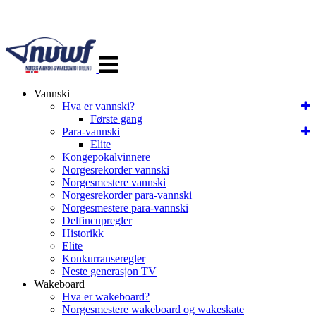
Veksle
navigasjon
Vannski
Hva er vannski?
Første gang
Para-vannski
Elite
Kongepokalvinnere
Norgesrekorder vannski
Norgesmestere vannski
Norgesrekorder para-vannski
Norgesmestere para-vannski
Delfincupregler
Historikk
Elite
Konkurranseregler
Neste generasjon TV
Wakeboard
Hva er wakeboard?
Norgesmestere wakeboard og wakeskate