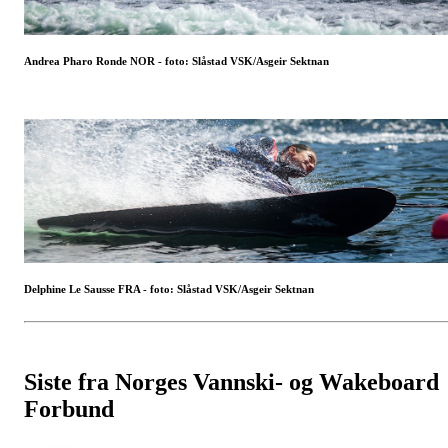
Andrea Pharo Ronde NOR - foto: Slåstad VSK/Asgeir Sektnan
Delphine Le Sausse FRA - foto: Slåstad VSK/Asgeir Sektnan
Siste fra Norges Vannski- og Wakeboard
Forbund