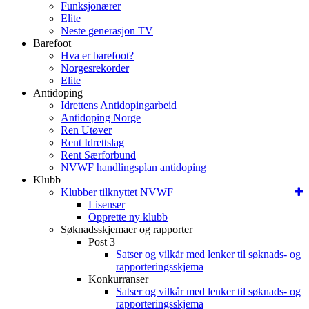
Funksjonærer
Elite
Neste generasjon TV
Barefoot
Hva er barefoot?
Norgesrekorder
Elite
Antidoping
Idrettens Antidopingarbeid
Antidoping Norge
Ren Utøver
Rent Idrettslag
Rent Særforbund
NVWF handlingsplan antidoping
Klubb
Klubber tilknyttet NVWF
Lisenser
Opprette ny klubb
Søknadsskjemaer og rapporter
Post 3
Satser og vilkår med lenker til søknads- og
rapporteringsskjema
Konkurranser
Satser og vilkår med lenker til søknads- og
rapporteringsskjema