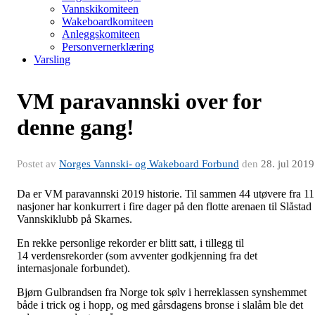
Vannskikomiteen
Wakeboardkomiteen
Anleggskomiteen
Personvernerklæring
Varsling
VM paravannski over for
denne gang!
Postet av
Norges Vannski- og Wakeboard Forbund
den
28. jul 2019
Da er VM paravannski 2019 historie. Til sammen 44 utøvere fra 11
nasjoner har konkurrert i fire dager på den flotte arenaen til Slåstad
Vannskiklubb på Skarnes.
En rekke personlige rekorder er blitt satt, i tillegg til
14 verdensrekorder (som avventer godkjenning fra det
internasjonale forbundet).
Bjørn Gulbrandsen fra Norge tok sølv i herreklassen synshemmet
både i trick og i hopp, og med gårsdagens bronse i slalåm ble det