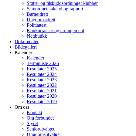
Støtte- og tilskuddsordninger klubber
Samordnet søknad og rapport
Barneidrett
Ungdomsidrett
Politiattest
Konkurranser og arrangement
Nettbutikk
Dokumenter
Bildegalleri
Kalender
Kalender
Terminliste 2026
Resultater 2025
Resultater 2024
Resultater 2023
Resultater 2022
Resultater 2021
Resultater 2020
Resultater 2019
Om oss
Kontakt
Om forbundet
Styret
Seniorutvalget
Ungdomsutvalget