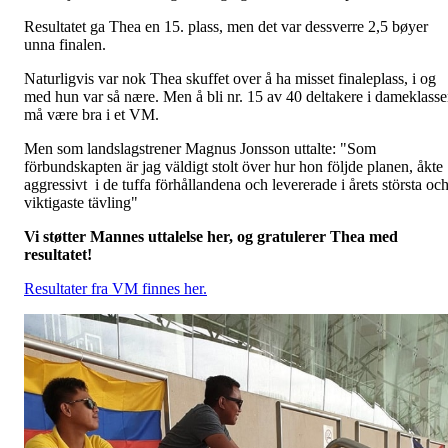
Resultatet ga Thea en 15. plass, men det var dessverre 2,5 bøyer
unna finalen.
Naturligvis var nok Thea skuffet over å ha misset finaleplass, i og
med hun var så nære. Men å bli nr. 15 av 40 deltakere i dameklass
må være bra i et VM.
Men som landslagstrener Magnus Jonsson uttalte: "Som
förbundskapten är jag väldigt stolt över hur hon följde planen, åkte
aggressivt i de tuffa förhållandena och levererade i årets största oc
viktigaste tävling"
Vi støtter Mannes uttalelse her, og gratulerer Thea med
resultatet!
Resultater fra VM finnes her.