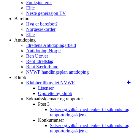
Funksjonærer
Elite
Neste generasjon TV
Barefoot
Hva er barefoot?
Norgesrekorder
Elite
Antidoping
Idrettens Antidopingarbeid
Antidoping Norge
Ren Utøver
Rent Idrettslag
Rent Særforbund
NVWF handlingsplan antidoping
Klubb
Klubber tilknyttet NVWF
Lisenser
Opprette ny klubb
Søknadsskjemaer og rapporter
Post 3
Satser og vilkår med lenker til søknads- og
rapporteringsskjema
Konkurranser
Satser og vilkår med lenker til søknads- og
rapporteringsskjema