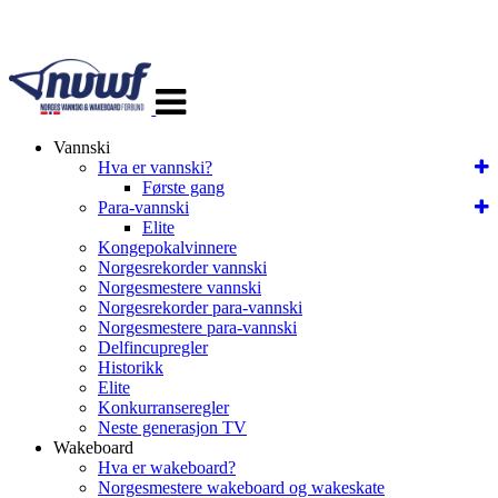
Veksle
navigasjon
Vannski
Hva er vannski?
Første gang
Para-vannski
Elite
Kongepokalvinnere
Norgesrekorder vannski
Norgesmestere vannski
Norgesrekorder para-vannski
Norgesmestere para-vannski
Delfincupregler
Historikk
Elite
Konkurranseregler
Neste generasjon TV
Wakeboard
Hva er wakeboard?
Norgesmestere wakeboard og wakeskate