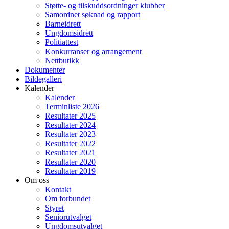
Støtte- og tilskuddsordninger klubber
Samordnet søknad og rapport
Barneidrett
Ungdomsidrett
Politiattest
Konkurranser og arrangement
Nettbutikk
Dokumenter
Bildegalleri
Kalender
Kalender
Terminliste 2026
Resultater 2025
Resultater 2024
Resultater 2023
Resultater 2022
Resultater 2021
Resultater 2020
Resultater 2019
Om oss
Kontakt
Om forbundet
Styret
Seniorutvalget
Ungdomsutvalget