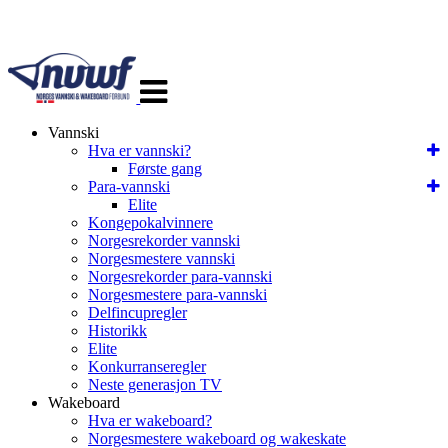
Veksle
navigasjon
Vannski
Hva er vannski?
Første gang
Para-vannski
Elite
Kongepokalvinnere
Norgesrekorder vannski
Norgesmestere vannski
Norgesrekorder para-vannski
Norgesmestere para-vannski
Delfincupregler
Historikk
Elite
Konkurranseregler
Neste generasjon TV
Wakeboard
Hva er wakeboard?
Norgesmestere wakeboard og wakeskate