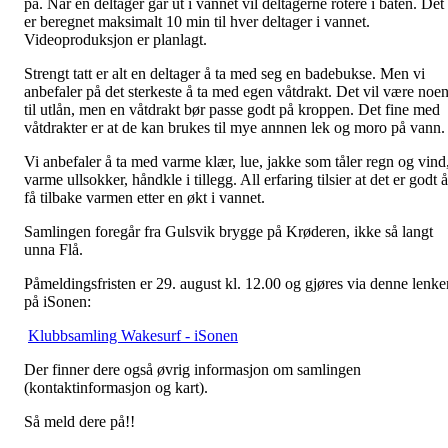
på. Når en deltager går ut i vannet vil deltagerne rotere i båten. Det
er beregnet maksimalt 10 min til hver deltager i vannet.
Videoproduksjon er planlagt.
Strengt tatt er alt en deltager å ta med seg en badebukse. Men vi
anbefaler på det sterkeste å ta med egen våtdrakt. Det vil være noe
til utlån, men en våtdrakt bør passe godt på kroppen. Det fine med
våtdrakter er at de kan brukes til mye annnen lek og moro på vann.
Vi anbefaler å ta med varme klær, lue, jakke som tåler regn og vind
varme ullsokker, håndkle i tillegg. All erfaring tilsier at det er godt å
få tilbake varmen etter en økt i vannet.
Samlingen foregår fra Gulsvik brygge på Krøderen, ikke så langt
unna Flå.
Påmeldingsfristen er 29. august kl. 12.00 og gjøres via denne lenke
på iSonen:
Klubbsamling Wakesurf - iSonen
Der finner dere også øvrig informasjon om samlingen
(kontaktinformasjon og kart).
Så meld dere på!!