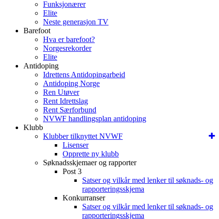
Funksjonærer
Elite
Neste generasjon TV
Barefoot
Hva er barefoot?
Norgesrekorder
Elite
Antidoping
Idrettens Antidopingarbeid
Antidoping Norge
Ren Utøver
Rent Idrettslag
Rent Særforbund
NVWF handlingsplan antidoping
Klubb
Klubber tilknyttet NVWF
Lisenser
Opprette ny klubb
Søknadsskjemaer og rapporter
Post 3
Satser og vilkår med lenker til søknads- og
rapporteringsskjema
Konkurranser
Satser og vilkår med lenker til søknads- og
rapporteringsskjema