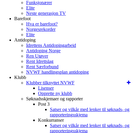
Funksjonærer
Elite
Neste generasjon TV
Barefoot
Hva er barefoot?
Norgesrekorder
Elite
Antidoping
Idrettens Antidopingarbeid
Antidoping Norge
Ren Utøver
Rent Idrettslag
Rent Særforbund
NVWF handlingsplan antidoping
Klubb
Klubber tilknyttet NVWF
Lisenser
Opprette ny klubb
Søknadsskjemaer og rapporter
Post 3
Satser og vilkår med lenker til søknads- og
rapporteringsskjema
Konkurranser
Satser og vilkår med lenker til søknads- og
rapporteringsskjema