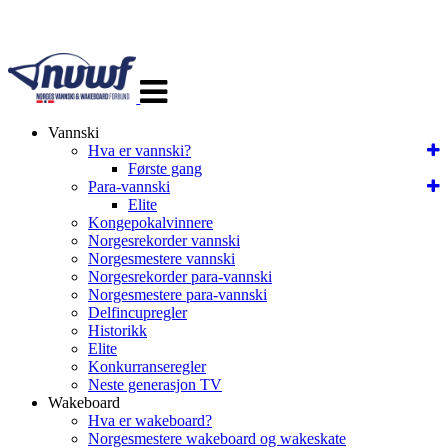
Veksle
navigasjon
Vannski
Hva er vannski?
Første gang
Para-vannski
Elite
Kongepokalvinnere
Norgesrekorder vannski
Norgesmestere vannski
Norgesrekorder para-vannski
Norgesmestere para-vannski
Delfincupregler
Historikk
Elite
Konkurranseregler
Neste generasjon TV
Wakeboard
Hva er wakeboard?
Norgesmestere wakeboard og wakeskate