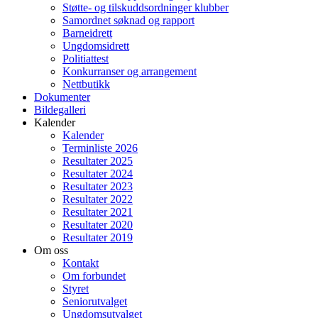
Støtte- og tilskuddsordninger klubber
Samordnet søknad og rapport
Barneidrett
Ungdomsidrett
Politiattest
Konkurranser og arrangement
Nettbutikk
Dokumenter
Bildegalleri
Kalender
Kalender
Terminliste 2026
Resultater 2025
Resultater 2024
Resultater 2023
Resultater 2022
Resultater 2021
Resultater 2020
Resultater 2019
Om oss
Kontakt
Om forbundet
Styret
Seniorutvalget
Ungdomsutvalget