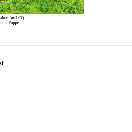
aakon før LCQ
endic Poppe
st