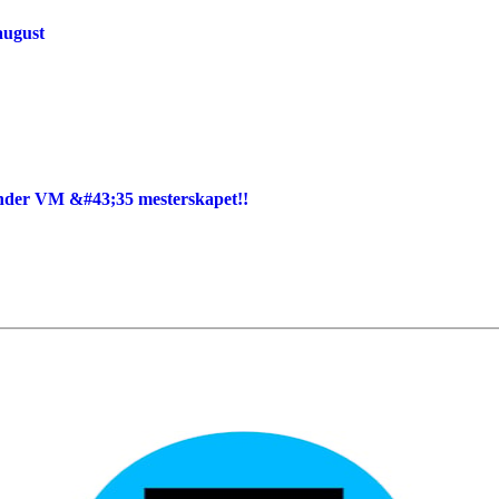
august
under VM &#43;35 mesterskapet!!