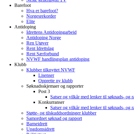
Barefoot
Hva er barefoot?
Norgesrekorder
Elite
Antidoping
Idrettens Antidopingarbeid
Antidoping Norge
Ren Utøver
Rent Idrettslag
Rent Særforbund
NVWF handlingsplan antidoping
Klubb
Klubber tilknyttet NVWF
Lisenser
Opprette ny klubb
Søknadsskjemaer og rapporter
Post 3
Satser og vilkår med lenker til søknads- og 
Konkurranser
Satser og vilkår med lenker til søknads- og 
Støtte- og tilskuddsordninger klubber
Samordnet søknad og rapport
Barneidrett
Ungdomsidrett