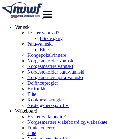
Veksle
navigasjon
Vannski
Hva er vannski?
Første gang
Para-vannski
Elite
Kongepokalvinnere
Norgesrekorder vannski
Norgesmestere vannski
Norgesrekorder para-vannski
Norgesmestere para-vannski
Delfincupregler
Historikk
Elite
Konkurranseregler
Neste generasjon TV
Wakeboard
Hva er wakeboard?
Norgesmestere wakeboard og wakeskate
Funksjonærer
Elite
Neste generasjon TV