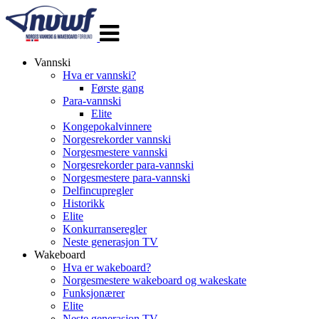
Veksle
navigasjon
Vannski
Hva er vannski?
Første gang
Para-vannski
Elite
Kongepokalvinnere
Norgesrekorder vannski
Norgesmestere vannski
Norgesrekorder para-vannski
Norgesmestere para-vannski
Delfincupregler
Historikk
Elite
Konkurranseregler
Neste generasjon TV
Wakeboard
Hva er wakeboard?
Norgesmestere wakeboard og wakeskate
Funksjonærer
Elite
Neste generasjon TV