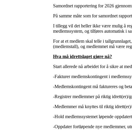
Samordnet rapportering for 2026 gjennomfør
På samme måte som for samordnet rapporter
I tillegg vil det heller ikke være mulig å reg
medlemssystem, og tilføres automatisk i s
For at et medlem skal telle i tallgrunnla
(medlemstall), og medlemmet må være registre
Hva må idrettslaget gjøre nå?
Start allerede nå arbeidet for å sikre at m
-Fakturer medlemskontingent i medlemssy
-Medlemskontingent må faktureres og betale
-Registrer medlemmer på riktig idrett(er)/g
-Medlemmer må knyttes til riktig idrett(er)/
-Hold medlemssystemet løpende oppdatert
-Oppdater fortløpende nye medlemmer, utmel