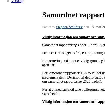
Varsling
Samordnet rapport
Postet av
Stephen Smithurst
den
18. mar 2
Viktig informasjon om samordnet rappo
Samordnet rapportering åpner 1. april 202
Dette er idrettslagenes årlige rapportering
Rapporteringen danner et viktig grunnlag fo
april i år.
For samordnet rapportering 2025 vil det ik
medlemssystem. Derimot vil det fortsatt være
om samordnet rapportering 2026 under).
For at et medlem skal telle i tallgrunnla
være betalt.
Viktig informasjon om samordnet rappo