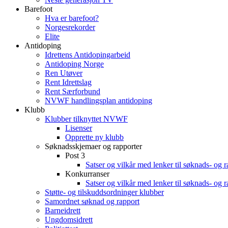
Barefoot
Hva er barefoot?
Norgesrekorder
Elite
Antidoping
Idrettens Antidopingarbeid
Antidoping Norge
Ren Utøver
Rent Idrettslag
Rent Særforbund
NVWF handlingsplan antidoping
Klubb
Klubber tilknyttet NVWF
Lisenser
Opprette ny klubb
Søknadsskjemaer og rapporter
Post 3
Satser og vilkår med lenker til søknads- og 
Konkurranser
Satser og vilkår med lenker til søknads- og 
Støtte- og tilskuddsordninger klubber
Samordnet søknad og rapport
Barneidrett
Ungdomsidrett