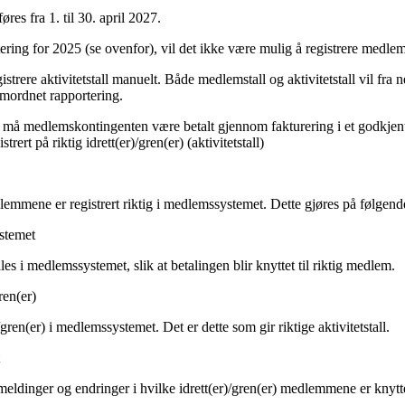
es fra 1. til 30. april 2027.
ing for 2025 (se ovenfor), vil det ikke være mulig å registrere medlem
istrere aktivitetstall manuelt. Både medlemstall og aktivitetstall vil fra ne
amordnet rapportering.
get, må medlemskontingenten være betalt gjennom fakturering i et godkje
rt på riktig idrett(er)/gren(er) (aktivitetstall)
edlemmene er registrert riktig i medlemssystemet. Dette gjøres på følgend
stemet
s i medlemssystemet, slik at betalingen blir knyttet til riktig medlem.
ren(er)
gren(er) i medlemssystemet. Det er dette som gir riktige aktivitetstall.
dinger og endringer i hvilke idrett(er)/gren(er) medlemmene er knyttet