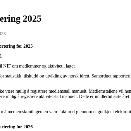
ering 2025
026
rtering for 2025
6.
 til NIF om medlemmer og aktivitet i laget.
r statistikk, tilskudd og utvikling av norsk idrett. Samordnet rapporteri
ke være mulig å registrere medlemstall manuelt. Medlemstallene vil hente
 mulig å registrere aktivitetstall manuelt. Dette er imidlertid siste åre
get, må medlemskontingenten være fakturert gjennom et godkjent elektr
rtering for 2026