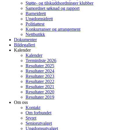
Støtte- og tilskuddsordninger klubber
Samordnet søknad og rapport
Barneidrett
Ungdomsidrett
Politiattest
Konkurranser og arrangement
Nettbutikk
Dokumenter
Bildegalleri
Kalender
Kalender
Terminliste 2026
Resultater 2025
Resultater 2024
Resultater 2023
Resultater 2022
Resultater 2021
Resultater 2020
Resultater 2019
Om oss
Kontakt
Om forbundet
Styret
Seniorutvalget
Ungdomsutvalget