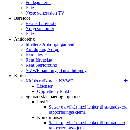
Funksjonærer
Elite
Neste generasjon TV
Barefoot
Hva er barefoot?
Norgesrekorder
Elite
Antidoping
Idrettens Antidopingarbeid
Antidoping Norge
Ren Utøver
Rent Idrettslag
Rent Særforbund
NVWF handlingsplan antidoping
Klubb
Klubber tilknyttet NVWF
Lisenser
Opprette ny klubb
Søknadsskjemaer og rapporter
Post 3
Satser og vilkår med lenker til søknads- og
rapporteringsskjema
Konkurranser
Satser og vilkår med lenker til søknads- og
rapporteringsskjema