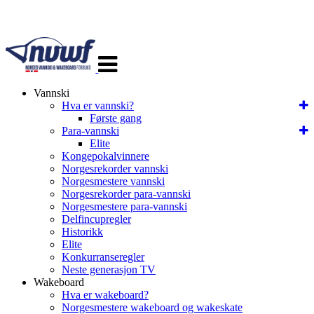
Veksle
navigasjon
Vannski
Hva er vannski?
Første gang
Para-vannski
Elite
Kongepokalvinnere
Norgesrekorder vannski
Norgesmestere vannski
Norgesrekorder para-vannski
Norgesmestere para-vannski
Delfincupregler
Historikk
Elite
Konkurranseregler
Neste generasjon TV
Wakeboard
Hva er wakeboard?
Norgesmestere wakeboard og wakeskate