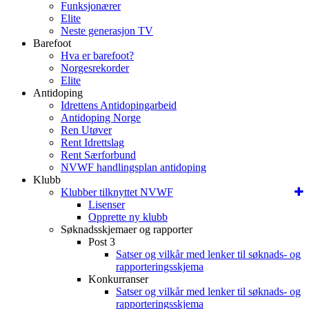
Funksjonærer
Elite
Neste generasjon TV
Barefoot
Hva er barefoot?
Norgesrekorder
Elite
Antidoping
Idrettens Antidopingarbeid
Antidoping Norge
Ren Utøver
Rent Idrettslag
Rent Særforbund
NVWF handlingsplan antidoping
Klubb
Klubber tilknyttet NVWF
Lisenser
Opprette ny klubb
Søknadsskjemaer og rapporter
Post 3
Satser og vilkår med lenker til søknads- og
rapporteringsskjema
Konkurranser
Satser og vilkår med lenker til søknads- og
rapporteringsskjema