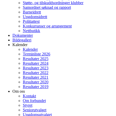
Støtte- og tilskuddsordninger klubber
Samordnet søknad og rapport
Barneidrett
Ungdomsidrett
Politiattest
Konkurranser og arrangement
Nettbutikk
Dokumenter
Bildegalleri
Kalender
Kalender
Terminliste 2026
Resultater 2025
Resultater 2024
Resultater 2023
Resultater 2022
Resultater 2021
Resultater 2020
Resultater 2019
Om oss
Kontakt
Om forbundet
Styret
Seniorutvalget
Ungdomsutvalget