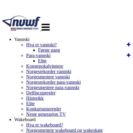
Veksle
navigasjon
Vannski
Hva er vannski?
Første gang
Para-vannski
Elite
Kongepokalvinnere
Norgesrekorder vannski
Norgesmestere vannski
Norgesrekorder para-vannski
Norgesmestere para-vannski
Delfincupregler
Historikk
Elite
Konkurranseregler
Neste generasjon TV
Wakeboard
Hva er wakeboard?
Norgesmestere wakeboard og wakeskate