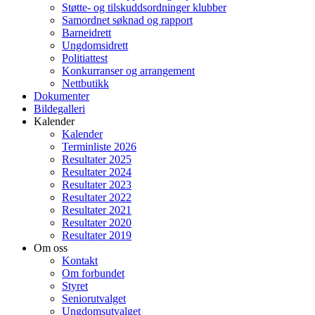
Støtte- og tilskuddsordninger klubber
Samordnet søknad og rapport
Barneidrett
Ungdomsidrett
Politiattest
Konkurranser og arrangement
Nettbutikk
Dokumenter
Bildegalleri
Kalender
Kalender
Terminliste 2026
Resultater 2025
Resultater 2024
Resultater 2023
Resultater 2022
Resultater 2021
Resultater 2020
Resultater 2019
Om oss
Kontakt
Om forbundet
Styret
Seniorutvalget
Ungdomsutvalget