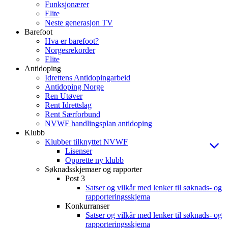
Funksjonærer
Elite
Neste generasjon TV
Barefoot
Hva er barefoot?
Norgesrekorder
Elite
Antidoping
Idrettens Antidopingarbeid
Antidoping Norge
Ren Utøver
Rent Idrettslag
Rent Særforbund
NVWF handlingsplan antidoping
Klubb
Klubber tilknyttet NVWF
Lisenser
Opprette ny klubb
Søknadsskjemaer og rapporter
Post 3
Satser og vilkår med lenker til søknads- og
rapporteringsskjema
Konkurranser
Satser og vilkår med lenker til søknads- og
rapporteringsskjema