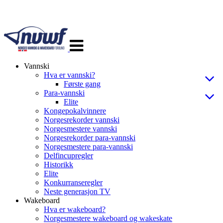
Veksle
navigasjon
Vannski
Hva er vannski?
Første gang
Para-vannski
Elite
Kongepokalvinnere
Norgesrekorder vannski
Norgesmestere vannski
Norgesrekorder para-vannski
Norgesmestere para-vannski
Delfincupregler
Historikk
Elite
Konkurranseregler
Neste generasjon TV
Wakeboard
Hva er wakeboard?
Norgesmestere wakeboard og wakeskate