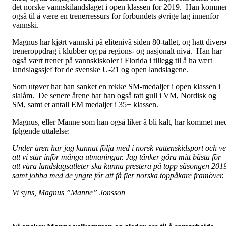
det norske vannskilandslaget i open klassen for 2019. Han komme
også til å være en trenerressurs for forbundets øvrige lag innenfor
vannski.
Magnus har kjørt vannski på elitenivå siden 80-tallet, og hatt divers
treneroppdrag i klubber og på regions- og nasjonalt nivå. Han har
også vært trener på vannskiskoler i Florida i tillegg til å ha vært
landslagssjef for de svenske U-21 og open landslagene.
Som utøver har han sanket en rekke SM-medaljer i open klassen i
slalåm. De senere årene har han også tatt gull i VM, Nordisk og
SM, samt et antall EM medaljer i 35+ klassen.
Magnus, eller Manne som han også liker å bli kalt, har kommet me
følgende uttalelse:
Under åren har jag kunnat följa med i norsk vattenskidsport och ve
att vi står inför många utmaningar. Jag tänker göra mitt bästa för
att våra landslagsatleter ska kunna prestera på topp säsongen 201
samt jobba med de yngre för att få fler norska toppåkare framöver.
Vi syns, Magnus ”Manne” Jonsson