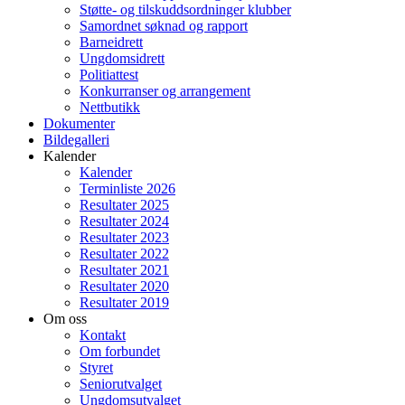
Støtte- og tilskuddsordninger klubber
Samordnet søknad og rapport
Barneidrett
Ungdomsidrett
Politiattest
Konkurranser og arrangement
Nettbutikk
Dokumenter
Bildegalleri
Kalender
Kalender
Terminliste 2026
Resultater 2025
Resultater 2024
Resultater 2023
Resultater 2022
Resultater 2021
Resultater 2020
Resultater 2019
Om oss
Kontakt
Om forbundet
Styret
Seniorutvalget
Ungdomsutvalget