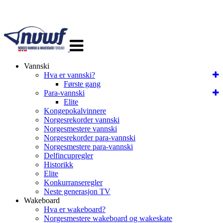
Veksle
navigasjon
Vannski
Hva er vannski?
Første gang
Para-vannski
Elite
Kongepokalvinnere
Norgesrekorder vannski
Norgesmestere vannski
Norgesrekorder para-vannski
Norgesmestere para-vannski
Delfincupregler
Historikk
Elite
Konkurranseregler
Neste generasjon TV
Wakeboard
Hva er wakeboard?
Norgesmestere wakeboard og wakeskate