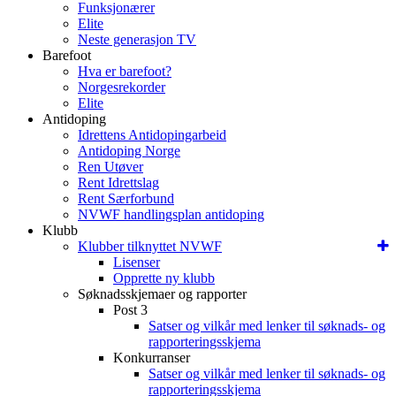
Funksjonærer
Elite
Neste generasjon TV
Barefoot
Hva er barefoot?
Norgesrekorder
Elite
Antidoping
Idrettens Antidopingarbeid
Antidoping Norge
Ren Utøver
Rent Idrettslag
Rent Særforbund
NVWF handlingsplan antidoping
Klubb
Klubber tilknyttet NVWF
Lisenser
Opprette ny klubb
Søknadsskjemaer og rapporter
Post 3
Satser og vilkår med lenker til søknads- og
rapporteringsskjema
Konkurranser
Satser og vilkår med lenker til søknads- og
rapporteringsskjema