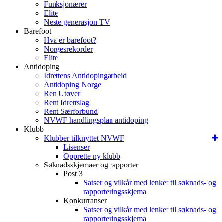
Funksjonærer
Elite
Neste generasjon TV
Barefoot
Hva er barefoot?
Norgesrekorder
Elite
Antidoping
Idrettens Antidopingarbeid
Antidoping Norge
Ren Utøver
Rent Idrettslag
Rent Særforbund
NVWF handlingsplan antidoping
Klubb
Klubber tilknyttet NVWF
Lisenser
Opprette ny klubb
Søknadsskjemaer og rapporter
Post 3
Satser og vilkår med lenker til søknads- og
rapporteringsskjema
Konkurranser
Satser og vilkår med lenker til søknads- og
rapporteringsskjema