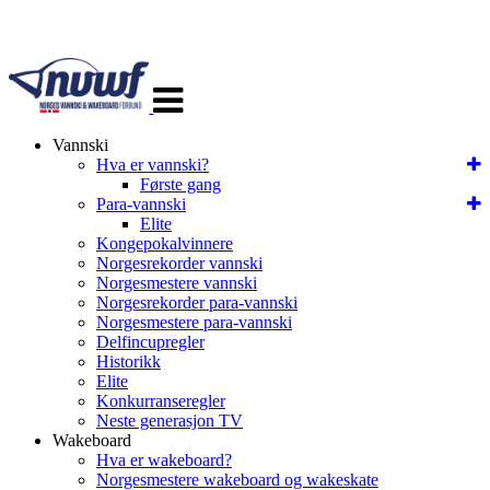
Veksle
navigasjon
Vannski
Hva er vannski?
Første gang
Para-vannski
Elite
Kongepokalvinnere
Norgesrekorder vannski
Norgesmestere vannski
Norgesrekorder para-vannski
Norgesmestere para-vannski
Delfincupregler
Historikk
Elite
Konkurranseregler
Neste generasjon TV
Wakeboard
Hva er wakeboard?
Norgesmestere wakeboard og wakeskate