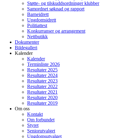
Støtte- og tilskuddsordninger klubber
Samordnet søknad og rapport
Barneidrett
Ungdomsidrett
Politiattest
Konkurranser og arrangement
Nettbutikk
Dokumenter
Bildegalleri
Kalender
Kalender
Terminliste 2026
Resultater 2025
Resultater 2024
Resultater 2023
Resultater 2022
Resultater 2021
Resultater 2020
Resultater 2019
Om oss
Kontakt
Om forbundet
Styret
Seniorutvalget
Ungdomsutvalget