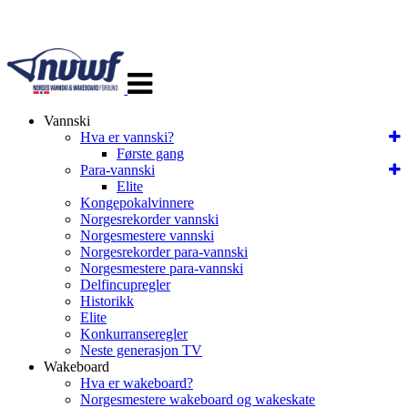
Veksle
navigasjon
Vannski
Hva er vannski?
Første gang
Para-vannski
Elite
Kongepokalvinnere
Norgesrekorder vannski
Norgesmestere vannski
Norgesrekorder para-vannski
Norgesmestere para-vannski
Delfincupregler
Historikk
Elite
Konkurranseregler
Neste generasjon TV
Wakeboard
Hva er wakeboard?
Norgesmestere wakeboard og wakeskate