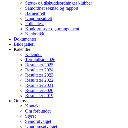
Støtte- og tilskuddsordninger klubber
Samordnet søknad og rapport
Barneidrett
Ungdomsidrett
Politiattest
Konkurranser og arrangement
Nettbutikk
Dokumenter
Bildegalleri
Kalender
Kalender
Terminliste 2026
Resultater 2025
Resultater 2024
Resultater 2023
Resultater 2022
Resultater 2021
Resultater 2020
Resultater 2019
Om oss
Kontakt
Om forbundet
Styret
Seniorutvalget
Ungdomsutvalget