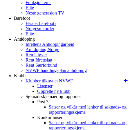
Funksjonærer
Elite
Neste generasjon TV
Barefoot
Hva er barefoot?
Norgesrekorder
Elite
Antidoping
Idrettens Antidopingarbeid
Antidoping Norge
Ren Utøver
Rent Idrettslag
Rent Særforbund
NVWF handlingsplan antidoping
Klubb
Klubber tilknyttet NVWF
Lisenser
Opprette ny klubb
Søknadsskjemaer og rapporter
Post 3
Satser og vilkår med lenker til søknads- og
rapporteringsskjema
Konkurranser
Satser og vilkår med lenker til søknads- og
rapporteringsskjema