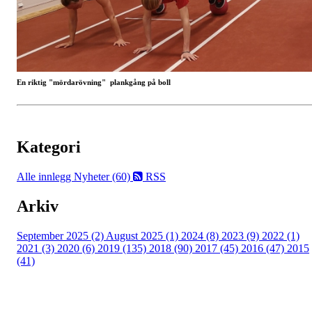
En riktig "mördarövning" plankgång på boll
Kategori
Alle innlegg
Nyheter (60)
RSS
Arkiv
September 2025 (2)
August 2025 (1)
2024 (8)
2023 (9)
2022 (1)
2021 (3)
2020 (6)
2019 (135)
2018 (90)
2017 (45)
2016 (47)
2015
(41)