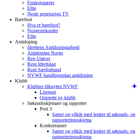
Funksjonærer
Elite
Neste generasjon TV
Barefoot
Hva er barefoot?
Norgesrekorder
Elite
Antidoping
Idrettens Antidopingarbeid
Antidoping Norge
Ren Utøver
Rent Idrettslag
Rent Særforbund
NVWF handlingsplan antidoping
Klubb
Klubber tilknyttet NVWF
Lisenser
Opprette ny klubb
Søknadsskjemaer og rapporter
Post 3
Satser og vilkår med lenker til søknads- og
rapporteringsskjema
Konkurranser
Satser og vilkår med lenker til søknads- og
rapporteringsskjema