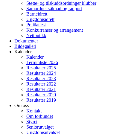
Støtte- og tilskuddsordninger klubber
Samordnet søknad og rapport
Barneidrett
Ungdomsidrett
Politiattest
Konkurranser og arrangement
Nettbutikk
Dokumenter
Bildegalleri
Kalender
Kalender
Terminliste 2026
Resultater 2025
Resultater 2024
Resultater 2023
Resultater 2022
Resultater 2021
Resultater 2020
Resultater 2019
Om oss
Kontakt
Om forbundet
Styret
Seniorutvalget
Ungdomsutvalget