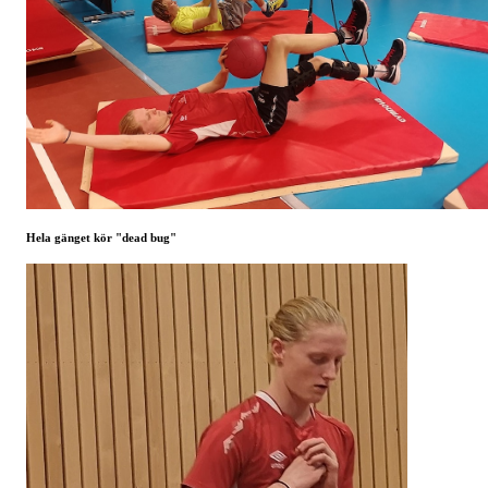
Hela gänget kör "dead bug"