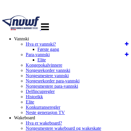
Veksle
navigasjon
Vannski
Hva er vannski?
Første gang
Para-vannski
Elite
Kongepokalvinnere
Norgesrekorder vannski
Norgesmestere vannski
Norgesrekorder para-vannski
Norgesmestere para-vannski
Delfincupregler
Historikk
Elite
Konkurranseregler
Neste generasjon TV
Wakeboard
Hva er wakeboard?
Norgesmestere wakeboard og wakeskate