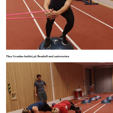
Thea Granhus knäböj på Bosuboll med antirotation