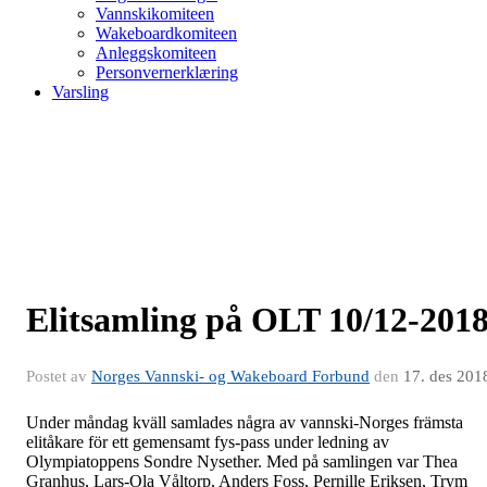
Vannskikomiteen
Wakeboardkomiteen
Anleggskomiteen
Personvernerklæring
Varsling
Elitsamling på OLT 10/12-201
Postet av
Norges Vannski- og Wakeboard Forbund
den
17. des 201
Under måndag kväll samlades några av vannski-Norges främsta
elitåkare för ett gemensamt fys-pass under ledning av
Olympiatoppens Sondre Nysether. Med på samlingen var Thea
Granhus, Lars-Ola Våltorp, Anders Foss, Pernille Eriksen, Trym