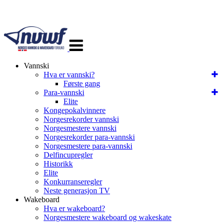
Veksle
navigasjon
Vannski
Hva er vannski?
Første gang
Para-vannski
Elite
Kongepokalvinnere
Norgesrekorder vannski
Norgesmestere vannski
Norgesrekorder para-vannski
Norgesmestere para-vannski
Delfincupregler
Historikk
Elite
Konkurranseregler
Neste generasjon TV
Wakeboard
Hva er wakeboard?
Norgesmestere wakeboard og wakeskate