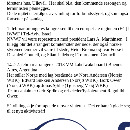
idrettens hus, Ullevål. Her skal bl.a. den kommende sesongen og
terminlisten planlegges.
Dette møtet etterfølges av samling for forbundsstyret, og som også
fortsetter på søndag.
1. februar arrangeres kongressen til den europeiske regionen (EC) i
IWWF i Tel-Aviv, Israel.
NVWF vil være representert med president Lars A. Marthinsen. I
tillegg blir det arrangert komitemøter der nede, der også norske
styremedlemmer vil være til stede; Heidi Brenna og Ivar Fosse i
Disabled Council, og Stian Lilleberg i Tournament Council.
14.-22. februar arrangeres 2018 VM kabelwakeboard i Buenos
Aires, Argentina
Her stiller Norge med lag bestående av Nora Andersen (Norsjø
WBK), Edvard Sukken Andersen (Norsjø WBK), Bork Ower
(Norsjø WBK) og Jonas Sørlie (Tønsberg V og WBK)
Team captain er Geir Sørlie og reiseleder/fysioterapeut Ragnhild
Ower.
Så vil ting skje fortløpende utover vinteren. Det er bare å glede seg
til et nytt aktivitetsår!