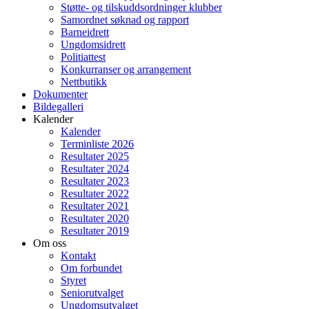
Støtte- og tilskuddsordninger klubber
Samordnet søknad og rapport
Barneidrett
Ungdomsidrett
Politiattest
Konkurranser og arrangement
Nettbutikk
Dokumenter
Bildegalleri
Kalender
Kalender
Terminliste 2026
Resultater 2025
Resultater 2024
Resultater 2023
Resultater 2022
Resultater 2021
Resultater 2020
Resultater 2019
Om oss
Kontakt
Om forbundet
Styret
Seniorutvalget
Ungdomsutvalget