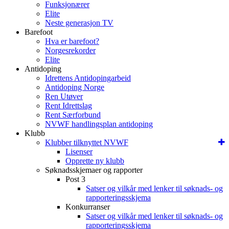
Funksjonærer
Elite
Neste generasjon TV
Barefoot
Hva er barefoot?
Norgesrekorder
Elite
Antidoping
Idrettens Antidopingarbeid
Antidoping Norge
Ren Utøver
Rent Idrettslag
Rent Særforbund
NVWF handlingsplan antidoping
Klubb
Klubber tilknyttet NVWF
Lisenser
Opprette ny klubb
Søknadsskjemaer og rapporter
Post 3
Satser og vilkår med lenker til søknads- og
rapporteringsskjema
Konkurranser
Satser og vilkår med lenker til søknads- og
rapporteringsskjema