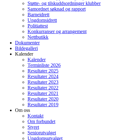
Støtte- og tilskuddsordninger klubber
Samordnet søknad og rapport
Barneidrett
Ungdomsidrett
Politiattest
Konkurranser og arrangement
Nettbutikk
Dokumenter
Bildegalleri
Kalender
Kalender
Terminliste 2026
Resultater 2025
Resultater 2024
Resultater 2023
Resultater 2022
Resultater 2021
Resultater 2020
Resultater 2019
Om oss
Kontakt
Om forbundet
Styret
Seniorutvalget
Ungdomsutvalget