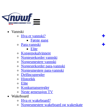
Veksle
navigasjon
Vannski
Hva er vannski?
Første gang
Para-vannski
Elite
Kongepokalvinnere
Norgesrekorder vannski
Norgesmestere vannski
Norgesrekorder para-vannski
Norgesmestere para-vannski
Delfincupregler
Historikk
Elite
Konkurranseregler
Neste generasjon TV
Wakeboard
Hva er wakeboard?
Norgesmestere wakeboard og wakeskate