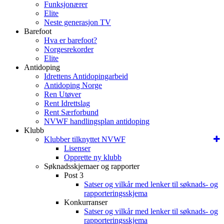
Funksjonærer
Elite
Neste generasjon TV
Barefoot
Hva er barefoot?
Norgesrekorder
Elite
Antidoping
Idrettens Antidopingarbeid
Antidoping Norge
Ren Utøver
Rent Idrettslag
Rent Særforbund
NVWF handlingsplan antidoping
Klubb
Klubber tilknyttet NVWF
Lisenser
Opprette ny klubb
Søknadsskjemaer og rapporter
Post 3
Satser og vilkår med lenker til søknads- og
rapporteringsskjema
Konkurranser
Satser og vilkår med lenker til søknads- og
rapporteringsskjema