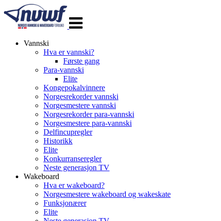
Veksle
navigasjon
Vannski
Hva er vannski?
Første gang
Para-vannski
Elite
Kongepokalvinnere
Norgesrekorder vannski
Norgesmestere vannski
Norgesrekorder para-vannski
Norgesmestere para-vannski
Delfincupregler
Historikk
Elite
Konkurranseregler
Neste generasjon TV
Wakeboard
Hva er wakeboard?
Norgesmestere wakeboard og wakeskate
Funksjonærer
Elite
Neste generasjon TV