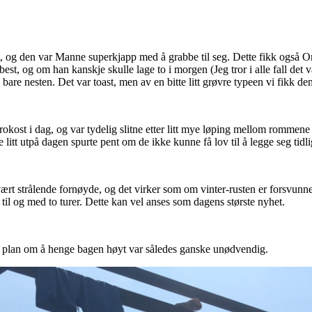
ant, og den var Manne superkjapp med å grabbe til seg. Dette fikk også
 best, og om han kanskje skulle lage to i morgen (Jeg tror i alle fall det
 bare nesten. Det var toast, men av en bitte litt
grøvre typeen vi fikk de
frokost i dag, og var tydelig slitne etter litt mye løping mellom rommene o
de litt utpå dagen spurte pent om de ikke kunne få lov til å legge seg tidli
 vært strålende fornøyde, og det virker som om vinter-rusten er forsvu
 til og med to turer. Dette kan vel anses som dagens største nyhet.
es plan om å henge bagen høyt var således ganske unødvendig.