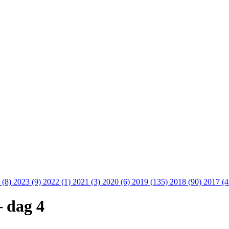
 (8)
2023 (9)
2022 (1)
2021 (3)
2020 (6)
2019 (135)
2018 (90)
2017 (
– dag 4