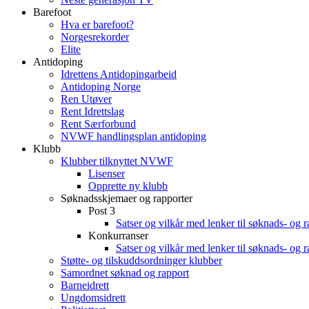
Barefoot
Hva er barefoot?
Norgesrekorder
Elite
Antidoping
Idrettens Antidopingarbeid
Antidoping Norge
Ren Utøver
Rent Idrettslag
Rent Særforbund
NVWF handlingsplan antidoping
Klubb
Klubber tilknyttet NVWF
Lisenser
Opprette ny klubb
Søknadsskjemaer og rapporter
Post 3
Satser og vilkår med lenker til søknads- og 
Konkurranser
Satser og vilkår med lenker til søknads- og 
Støtte- og tilskuddsordninger klubber
Samordnet søknad og rapport
Barneidrett
Ungdomsidrett