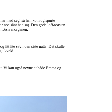
 Omar med seg, så han kom og spurte
 var noe sånt han sa). Den gode loff-toasten
n første morgenen.
g litt lite søvn den siste natta. Det skulle
g i kveld.
nnet. Vi kan også nevne at både Emma og