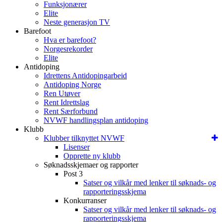
Funksjonærer
Elite
Neste generasjon TV
Barefoot
Hva er barefoot?
Norgesrekorder
Elite
Antidoping
Idrettens Antidopingarbeid
Antidoping Norge
Ren Utøver
Rent Idrettslag
Rent Særforbund
NVWF handlingsplan antidoping
Klubb
Klubber tilknyttet NVWF
Lisenser
Opprette ny klubb
Søknadsskjemaer og rapporter
Post 3
Satser og vilkår med lenker til søknads- og
rapporteringsskjema
Konkurranser
Satser og vilkår med lenker til søknads- og
rapporteringsskjema