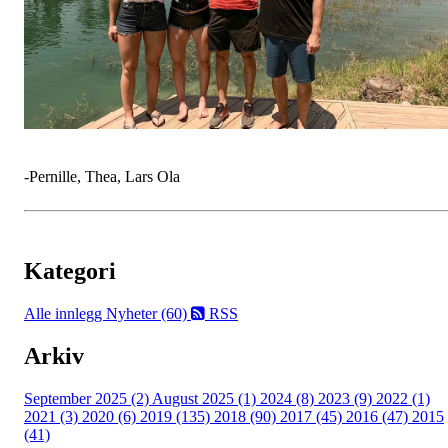
-Pernille, Thea, Lars Ola
Kategori
Alle innlegg
Nyheter (60)
RSS
Arkiv
September 2025 (2)
August 2025 (1)
2024 (8)
2023 (9)
2022 (1)
2021 (3)
2020 (6)
2019 (135)
2018 (90)
2017 (45)
2016 (47)
2015
(41)