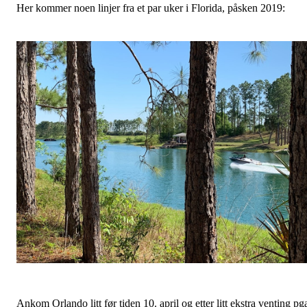
Her kommer noen linjer fra et par uker i Florida, påsken 2019:
Ankom Orlando litt før tiden 10. april og etter litt ekstra venting pg