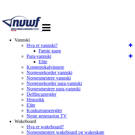
Veksle
navigasjon
Vannski
Hva er vannski?
Første gang
Para-vannski
Elite
Kongepokalvinnere
Norgesrekorder vannski
Norgesmestere vannski
Norgesrekorder para-vannski
Norgesmestere para-vannski
Delfincupregler
Historikk
Elite
Konkurranseregler
Neste generasjon TV
Wakeboard
Hva er wakeboard?
Norgesmestere wakeboard og wakeskate