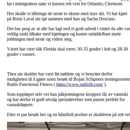
kø i immigration satte vi kursen rett vest for Orlando; Clermont.
Her skulle vi tilbringe de neste to ukene med mye ski. Vi har kjørt
på Boris Laval sin sjø sammen med han og Sacha Descuns.
Det bar preg av at alle har lagt ned et godt arbeid i vinter da alle var
veldig raskt tilbake med kjøringen og kunne umiddelbart starte
jobbingen med neste og videre steg.
Været har vært slik Florida skal være; 30-35 grader i luft og 28-30
grader i vannet.
Thea sin skulder har vært litt trøblete og vi benyttet derfor
muligheten til å gjøre noen besøk til Bojan Schipners treningssenter
Radix Functional Fitness (
https://www.radixfit.com/
).
Som toppløper selv vet han påkjenningene kroppen får av vannski
og har derfor et godt utvalg spesialøvelser som passer perfekt for
vannskiløpere.
Etter et par besøk her og en håndfull øvelser er skulderen på rett vei