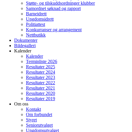
Støtte- og tilskuddsordninger klubber
Samordnet søknad og rapport
Barneidrett
Ungdomsidrett
Politiattest
Konkurranser og arrangement
Nettbutikk
Dokumenter
Bildegalleri
Kalender
Kalender
Terminliste 2026
Resultater 2025
Resultater 2024
Resultater 2023
Resultater 2022
Resultater 2021
Resultater 2020
Resultater 2019
Om oss
Kontakt
Om forbundet
Styret
Seniorutvalget
Ungdomsutvalget