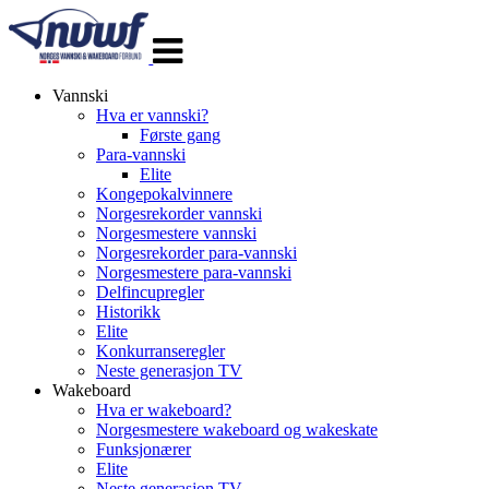
Veksle
navigasjon
Vannski
Hva er vannski?
Første gang
Para-vannski
Elite
Kongepokalvinnere
Norgesrekorder vannski
Norgesmestere vannski
Norgesrekorder para-vannski
Norgesmestere para-vannski
Delfincupregler
Historikk
Elite
Konkurranseregler
Neste generasjon TV
Wakeboard
Hva er wakeboard?
Norgesmestere wakeboard og wakeskate
Funksjonærer
Elite
Neste generasjon TV