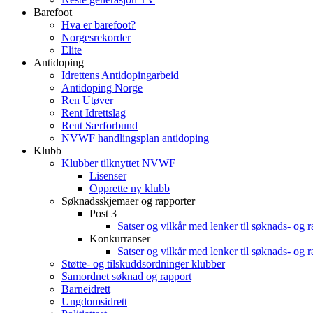
Barefoot
Hva er barefoot?
Norgesrekorder
Elite
Antidoping
Idrettens Antidopingarbeid
Antidoping Norge
Ren Utøver
Rent Idrettslag
Rent Særforbund
NVWF handlingsplan antidoping
Klubb
Klubber tilknyttet NVWF
Lisenser
Opprette ny klubb
Søknadsskjemaer og rapporter
Post 3
Satser og vilkår med lenker til søknads- og 
Konkurranser
Satser og vilkår med lenker til søknads- og 
Støtte- og tilskuddsordninger klubber
Samordnet søknad og rapport
Barneidrett
Ungdomsidrett