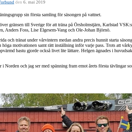
Forbund
den
6. mai 2019
äningsgrupp sin första samling för säsongen på vattnet.
över gränsen till Sverige för att träna på Örsholmstjärn, Karlstad VSK
ksen, Anders Foss, Lise Elgesem-Vang och Ole-Johan Björnö.
ida och tränat under vårvintern medan andra precis hunnit starta säsonge
öga motivationen samt rätt inställning inför varje pass. Trots att vårky
 uppvärmd bastu gjorde också livet lite lättare. Helgen ägnades i huvudsa
är i Norden och jag ser med spänning fram emot årets första tävlingar so