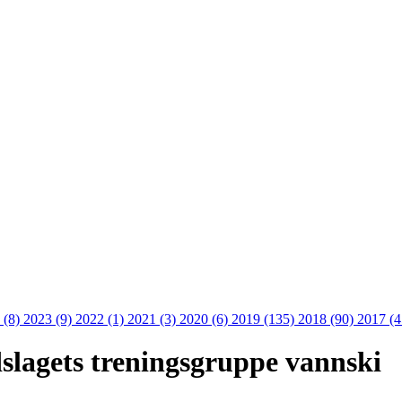
 (8)
2023 (9)
2022 (1)
2021 (3)
2020 (6)
2019 (135)
2018 (90)
2017 (
dslagets treningsgruppe vannski