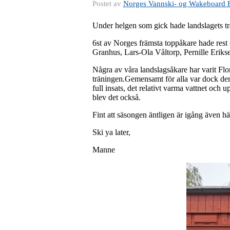
Postet av
Norges Vannski- og Wakeboard 
Under helgen som gick hade landslagets tr
6st av Norges främsta toppåkare hade rest 
Granhus, Lars-Ola Våltorp, Pernille Eri
Några av våra landslagsåkare har varit Flor
träningen.Gemensamt för alla var dock den h
full insats, det relativt varma vattnet och
blev det också.
Fint att säsongen äntligen är igång även h
Ski ya later,
Manne