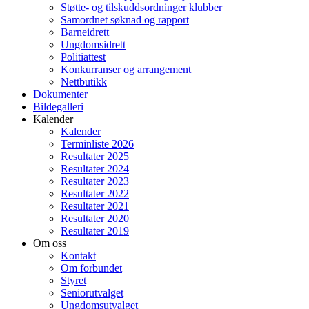
Støtte- og tilskuddsordninger klubber
Samordnet søknad og rapport
Barneidrett
Ungdomsidrett
Politiattest
Konkurranser og arrangement
Nettbutikk
Dokumenter
Bildegalleri
Kalender
Kalender
Terminliste 2026
Resultater 2025
Resultater 2024
Resultater 2023
Resultater 2022
Resultater 2021
Resultater 2020
Resultater 2019
Om oss
Kontakt
Om forbundet
Styret
Seniorutvalget
Ungdomsutvalget