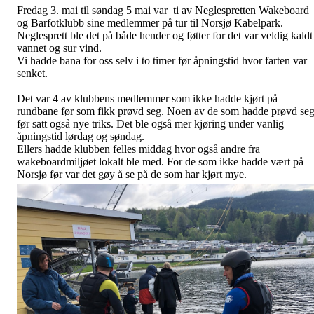
Fredag 3. mai til søndag 5 mai var ti av Neglespretten Wakeboard
og Barfotklubb sine medlemmer på tur til Norsjø Kabelpark.
Neglesprett ble det på både hender og føtter for det var veldig kaldt 
vannet og sur vind.
Vi hadde bana for oss selv i to timer før åpningstid hvor farten var
senket.
Det var 4 av klubbens medlemmer som ikke hadde kjørt på
rundbane før som fikk prøvd seg. Noen av de som hadde prøvd se
før satt også nye triks. Det ble også mer kjøring under vanlig
åpningstid lørdag og søndag.
Ellers hadde klubben felles middag hvor også andre fra
wakeboardmiljøet lokalt ble med. For de som ikke hadde vært på
Norsjø før var det gøy å se på de som har kjørt mye.