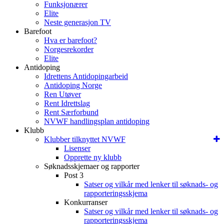
Funksjonærer
Elite
Neste generasjon TV
Barefoot
Hva er barefoot?
Norgesrekorder
Elite
Antidoping
Idrettens Antidopingarbeid
Antidoping Norge
Ren Utøver
Rent Idrettslag
Rent Særforbund
NVWF handlingsplan antidoping
Klubb
Klubber tilknyttet NVWF
Lisenser
Opprette ny klubb
Søknadsskjemaer og rapporter
Post 3
Satser og vilkår med lenker til søknads- og
rapporteringsskjema
Konkurranser
Satser og vilkår med lenker til søknads- og
rapporteringsskjema