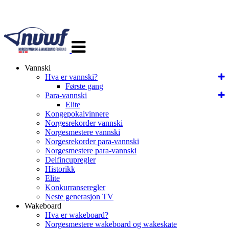
Veksle
navigasjon
Vannski
Hva er vannski?
Første gang
Para-vannski
Elite
Kongepokalvinnere
Norgesrekorder vannski
Norgesmestere vannski
Norgesrekorder para-vannski
Norgesmestere para-vannski
Delfincupregler
Historikk
Elite
Konkurranseregler
Neste generasjon TV
Wakeboard
Hva er wakeboard?
Norgesmestere wakeboard og wakeskate