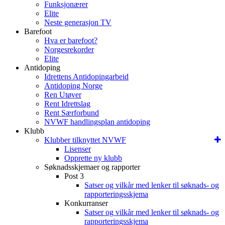
Funksjonærer
Elite
Neste generasjon TV
Barefoot
Hva er barefoot?
Norgesrekorder
Elite
Antidoping
Idrettens Antidopingarbeid
Antidoping Norge
Ren Utøver
Rent Idrettslag
Rent Særforbund
NVWF handlingsplan antidoping
Klubb
Klubber tilknyttet NVWF
Lisenser
Opprette ny klubb
Søknadsskjemaer og rapporter
Post 3
Satser og vilkår med lenker til søknads- og
rapporteringsskjema
Konkurranser
Satser og vilkår med lenker til søknads- og
rapporteringsskjema