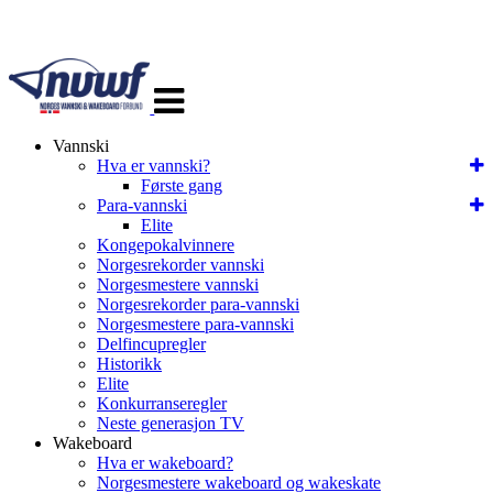
Veksle
navigasjon
Vannski
Hva er vannski?
Første gang
Para-vannski
Elite
Kongepokalvinnere
Norgesrekorder vannski
Norgesmestere vannski
Norgesrekorder para-vannski
Norgesmestere para-vannski
Delfincupregler
Historikk
Elite
Konkurranseregler
Neste generasjon TV
Wakeboard
Hva er wakeboard?
Norgesmestere wakeboard og wakeskate