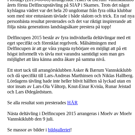
årets första Delfincupstävling på SIAP i Skarnes. Trots det något
kylslagna vädret var det hela 20 ungdomar från fyra olika klubbar
som med stor entusiasm tävlade i både slalom och trick. En rad nya
personbästa resultat presterades och det var riktigt inspirerande att
följa nästa generations landslagsåkare prestera på topp!
Delfincupen 2015 består av fyra individuella deltävlingar med ett
eget specifikt och förenklat regelverk. Målsättningen med
Delfincupen är att ge våra yngsta nybörjare en möjligt att på ett
högst informellt vis tävla mot varandra samtidigt som man ges
möjlighet att lära känna andra åkare på samma nivå.
Ett stort tack till arrangörsklubben Asker & Bærum Vannskiklubb
och då specifikt till Lars-Andreas Marthinsen och Niklas Hallberg.
Lördagens tävling hade inte heller blivit hälften så lyckad utan en
stor insats av Lars-Ola Våltorp, Knut-Einar Kvisla, Runar Jeistad
och Lars Ødegårdstuen.
Se alla resultat som presterades
HÄR
Nästa deltävling i Delfincupen 2015 arrangeras i Moelv av Moelv
Vannskiklubb den 9 juli.
Se massor av bilder i
bildgalleriet
!