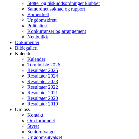
Støtte- og tilskuddsordninger klubber
Samordnet søknad og rapport
Barneidrett
Ungdomsidrett
Politiattest
Konkurranser og arrangement
Nettbutikk
Dokumenter
Bildegalleri
Kalender
Kalender
Terminliste 2026
Resultater 2025
Resultater 2024
Resultater 2023
Resultater 2022
Resultater 2021
Resultater 2020
Resultater 2019
Om oss
Kontakt
Om forbundet
Styret
Seniorutvalget
Ungdomsutvalget