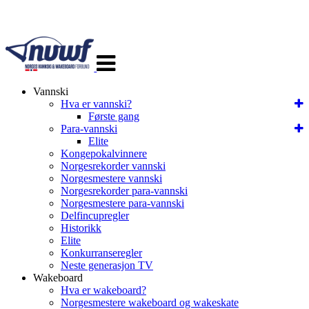
Veksle
navigasjon
Vannski
Hva er vannski?
Første gang
Para-vannski
Elite
Kongepokalvinnere
Norgesrekorder vannski
Norgesmestere vannski
Norgesrekorder para-vannski
Norgesmestere para-vannski
Delfincupregler
Historikk
Elite
Konkurranseregler
Neste generasjon TV
Wakeboard
Hva er wakeboard?
Norgesmestere wakeboard og wakeskate