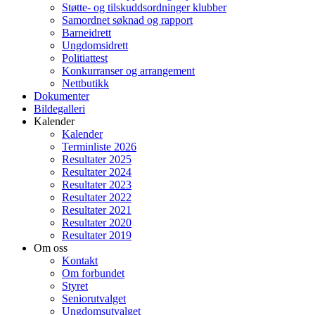
Støtte- og tilskuddsordninger klubber
Samordnet søknad og rapport
Barneidrett
Ungdomsidrett
Politiattest
Konkurranser og arrangement
Nettbutikk
Dokumenter
Bildegalleri
Kalender
Kalender
Terminliste 2026
Resultater 2025
Resultater 2024
Resultater 2023
Resultater 2022
Resultater 2021
Resultater 2020
Resultater 2019
Om oss
Kontakt
Om forbundet
Styret
Seniorutvalget
Ungdomsutvalget