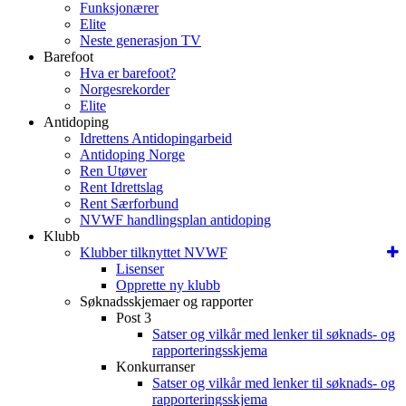
Funksjonærer
Elite
Neste generasjon TV
Barefoot
Hva er barefoot?
Norgesrekorder
Elite
Antidoping
Idrettens Antidopingarbeid
Antidoping Norge
Ren Utøver
Rent Idrettslag
Rent Særforbund
NVWF handlingsplan antidoping
Klubb
Klubber tilknyttet NVWF
Lisenser
Opprette ny klubb
Søknadsskjemaer og rapporter
Post 3
Satser og vilkår med lenker til søknads- og
rapporteringsskjema
Konkurranser
Satser og vilkår med lenker til søknads- og
rapporteringsskjema