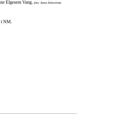
line Elgesem Vang.
foto: Janne Zetterstrøm
e i NM.