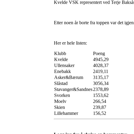
Kvelde VSK representert ved Terje Baksås
Etter noen år borte fra toppen var det ig
Her er hele listen:
Klubb
Poeng
Kvelde
4945,29
Ullensaker
4028,37
Enebakk
2419,11
Asker&Bærum
3135,17
Slåstad
3056,34
Stavanger&Sandnes
2378,89
Svorken
1553,62
Moelv
266,54
Skien
239,87
Lillehammer
156,52