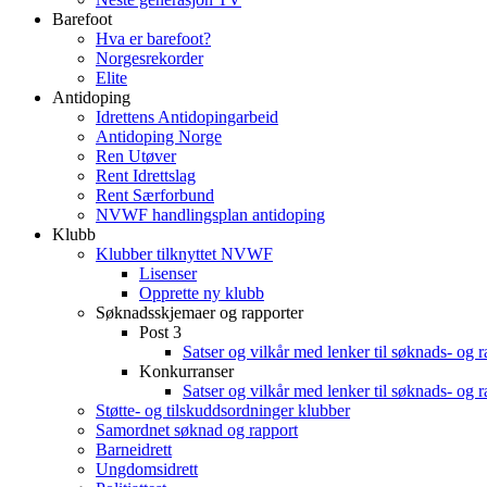
Barefoot
Hva er barefoot?
Norgesrekorder
Elite
Antidoping
Idrettens Antidopingarbeid
Antidoping Norge
Ren Utøver
Rent Idrettslag
Rent Særforbund
NVWF handlingsplan antidoping
Klubb
Klubber tilknyttet NVWF
Lisenser
Opprette ny klubb
Søknadsskjemaer og rapporter
Post 3
Satser og vilkår med lenker til søknads- og 
Konkurranser
Satser og vilkår med lenker til søknads- og 
Støtte- og tilskuddsordninger klubber
Samordnet søknad og rapport
Barneidrett
Ungdomsidrett