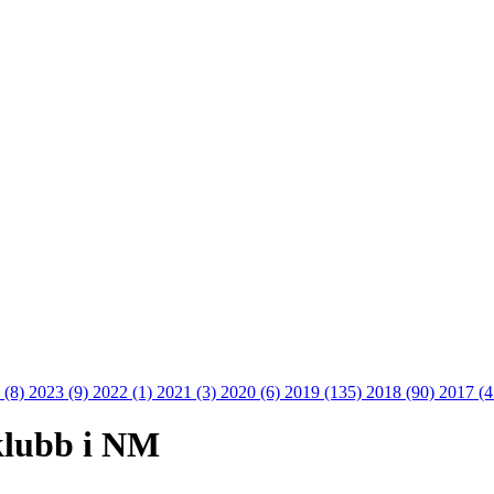
 (8)
2023 (9)
2022 (1)
2021 (3)
2020 (6)
2019 (135)
2018 (90)
2017 (
klubb i NM