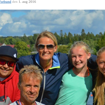
Forbund
den
1. aug 2016