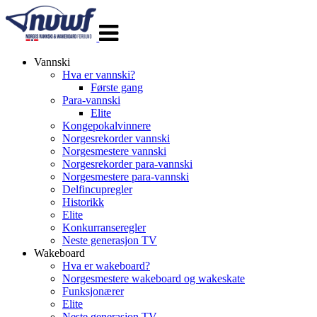
Veksle
navigasjon
Vannski
Hva er vannski?
Første gang
Para-vannski
Elite
Kongepokalvinnere
Norgesrekorder vannski
Norgesmestere vannski
Norgesrekorder para-vannski
Norgesmestere para-vannski
Delfincupregler
Historikk
Elite
Konkurranseregler
Neste generasjon TV
Wakeboard
Hva er wakeboard?
Norgesmestere wakeboard og wakeskate
Funksjonærer
Elite
Neste generasjon TV