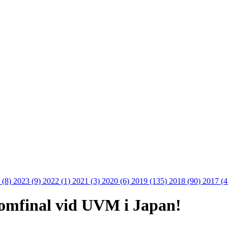
 (8)
2023 (9)
2022 (1)
2021 (3)
2020 (6)
2019 (135)
2018 (90)
2017 (
alomfinal vid UVM i Japan!