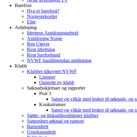
Barefoot
Hva er barefoot?
Norgesrekorder
Elite
Antidoping
Idrettens Antidopingarbeid
Antidoping Norge
Ren Utøver
Rent Idrettslag
Rent Særforbund
NVWF handlingsplan antidoping
Klubb
Klubber tilknyttet NVWF
Lisenser
Opprette ny klubb
Søknadsskjemaer og rapporter
Post 3
Satser og vilkår med lenker til søknads- og 
Konkurranser
Satser og vilkår med lenker til søknads- og 
Støtte- og tilskuddsordninger klubber
Samordnet søknad og rapport
Barneidrett
Ungdomsidrett