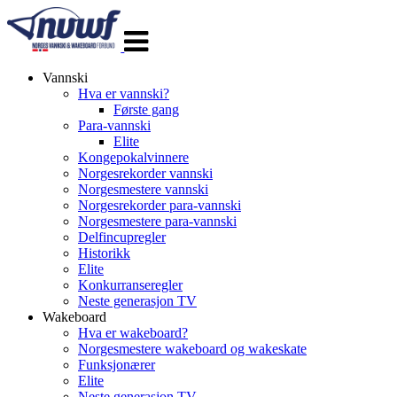
Veksle
navigasjon
Vannski
Hva er vannski?
Første gang
Para-vannski
Elite
Kongepokalvinnere
Norgesrekorder vannski
Norgesmestere vannski
Norgesrekorder para-vannski
Norgesmestere para-vannski
Delfincupregler
Historikk
Elite
Konkurranseregler
Neste generasjon TV
Wakeboard
Hva er wakeboard?
Norgesmestere wakeboard og wakeskate
Funksjonærer
Elite
Neste generasjon TV