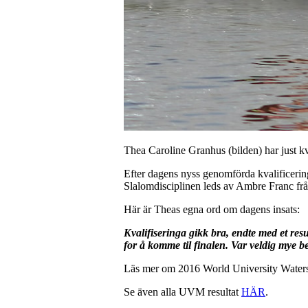
Thea Caroline Granhus (bilden) har just kva
Efter dagens nyss genomförda kvalificerin
Slalomdisciplinen leds av Ambre Franc frå
Här är Theas egna ord om dagens insats:
Kvalifiseringa gikk bra, endte med et resul
for å komme til finalen. Var veldig mye b
Läs mer om 2016 World University Watersk
Se även alla UVM resultat
HÄR
.