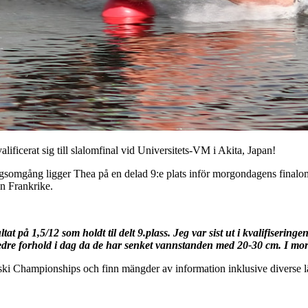
lificerat sig till slalomfinal vid Universitets-VM i Akita, Japan!
gsomgång ligger Thea på en delad 9:e plats inför morgondagens finalom
n Frankrike.
tat på 1,5/12 som holdt til delt 9.plass. Jeg var sist ut i kvalifiseringe
edre forhold i dag da de har senket vannstanden med 20-30 cm. I morge
i Championships och finn mängder av information inklusive diverse l