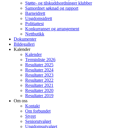
Støtte- og tilskuddsordninger klubber
Samordnet søknad og rapport
Barneidrett
Ungdomsidrett
Politiattest
Konkurranser og arrangement
Nettbutikk
Dokumenter
Bildegalleri
Kalender
Kalender
Terminliste 2026
Resultater 2025
Resultater 2024
Resultater 2023
Resultater 2022
Resultater 2021
Resultater 2020
Resultater 2019
Om oss
Kontakt
Om forbundet
Styret
Seniorutvalget
Ungdomsutvalget