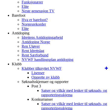
Funksjonærer
Elite
Neste generasjon TV
Barefoot
Hva er barefoot?
Norgesrekorder
Elite
Antidoping
Idrettens Antidopingarbeid
Antidoping Norge
Ren Utøver
Rent Idrettslag
Rent Særforbund
NVWF handlingsplan antidoping
Klubb
Klubber tilknyttet NVWF
Lisenser
Opprette ny klubb
Søknadsskjemaer og rapporter
Post 3
Satser og vilkår med lenker til søknads- og
rapporteringsskjema
Konkurranser
Satser og vilkår med lenker til søknads- og
rapporteringsskjema