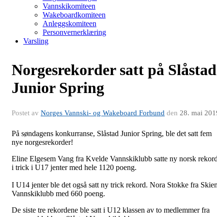
Vannskikomiteen
Wakeboardkomiteen
Anleggskomiteen
Personvernerklæring
Varsling
Norgesrekorder satt på Slåstad
Junior Spring
Postet av
Norges Vannski- og Wakeboard Forbund
den
28. mai 201
På søndagens konkurranse, Slåstad Junior Spring, ble det satt fem
nye norgesrekorder!
Eline Elgesem Vang fra Kvelde Vannskiklubb satte ny norsk rekor
i trick i U17 jenter med hele 1120 poeng.
I U14 jenter ble det også satt ny trick rekord. Nora Stokke fra Skie
Vannskiklubb med 660 poeng.
De siste tre rekordene ble satt i U12 klassen av to medlemmer fra