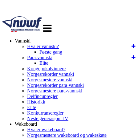
Veksle
navigasjon
Vannski
Hva er vannski?
Første gang
Para-vannski
Elite
Kongepokalvinnere
Norgesrekorder vannski
Norgesmestere vannski
Norgesrekorder para-vannski
Norgesmestere para-vannski
Delfincupregler
Historikk
Elite
Konkurranseregler
Neste generasjon TV
Wakeboard
Hva er wakeboard?
Norgesmestere wakeboard og wakeskate