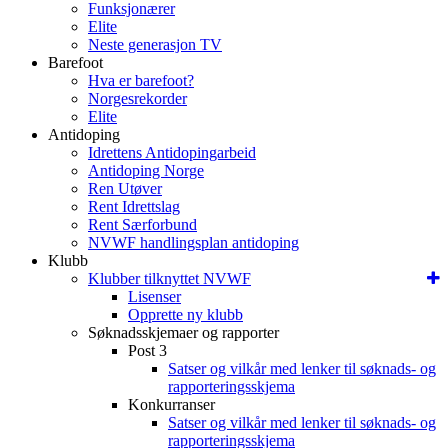
Funksjonærer
Elite
Neste generasjon TV
Barefoot
Hva er barefoot?
Norgesrekorder
Elite
Antidoping
Idrettens Antidopingarbeid
Antidoping Norge
Ren Utøver
Rent Idrettslag
Rent Særforbund
NVWF handlingsplan antidoping
Klubb
Klubber tilknyttet NVWF
Lisenser
Opprette ny klubb
Søknadsskjemaer og rapporter
Post 3
Satser og vilkår med lenker til søknads- og
rapporteringsskjema
Konkurranser
Satser og vilkår med lenker til søknads- og
rapporteringsskjema