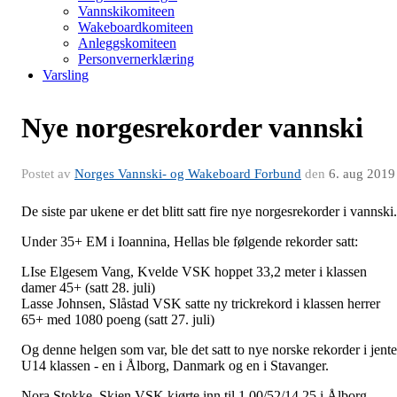
Vannskikomiteen
Wakeboardkomiteen
Anleggskomiteen
Personvernerklæring
Varsling
Nye norgesrekorder vannski
Postet av
Norges Vannski- og Wakeboard Forbund
den
6. aug 2019
De siste par ukene er det blitt satt fire nye norgesrekorder i vannski.
Under 35+ EM i Ioannina, Hellas ble følgende rekorder satt:
LIse Elgesem Vang, Kvelde VSK hoppet 33,2 meter i klassen
damer 45+ (satt 28. juli)
Lasse Johnsen, Slåstad VSK satte ny trickrekord i klassen herrer
65+ med 1080 poeng (satt 27. juli)
Og denne helgen som var, ble det satt to nye norske rekorder i jente
U14 klassen - en i Ålborg, Danmark og en i Stavanger.
Nora Stokke, Skien VSK kjørte inn til 1,00/52/14.25 i Ålborg,