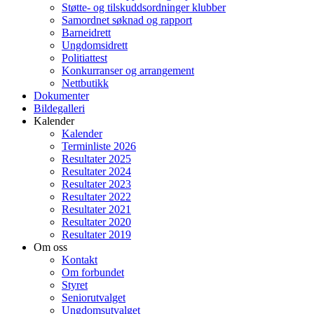
Støtte- og tilskuddsordninger klubber
Samordnet søknad og rapport
Barneidrett
Ungdomsidrett
Politiattest
Konkurranser og arrangement
Nettbutikk
Dokumenter
Bildegalleri
Kalender
Kalender
Terminliste 2026
Resultater 2025
Resultater 2024
Resultater 2023
Resultater 2022
Resultater 2021
Resultater 2020
Resultater 2019
Om oss
Kontakt
Om forbundet
Styret
Seniorutvalget
Ungdomsutvalget