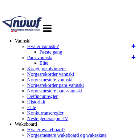
Veksle
navigasjon
Vannski
Hva er vannski?
Første gang
Para-vannski
Elite
Kongepokalvinnere
Norgesrekorder vannski
Norgesmestere vannski
Norgesrekorder para-vannski
Norgesmestere para-vannski
Delfincupregler
Historikk
Elite
Konkurranseregler
Neste generasjon TV
Wakeboard
Hva er wakeboard?
Norgesmestere wakeboard og wakeskate