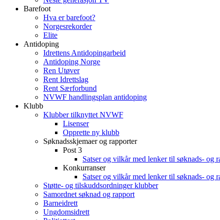
Barefoot
Hva er barefoot?
Norgesrekorder
Elite
Antidoping
Idrettens Antidopingarbeid
Antidoping Norge
Ren Utøver
Rent Idrettslag
Rent Særforbund
NVWF handlingsplan antidoping
Klubb
Klubber tilknyttet NVWF
Lisenser
Opprette ny klubb
Søknadsskjemaer og rapporter
Post 3
Satser og vilkår med lenker til søknads- og 
Konkurranser
Satser og vilkår med lenker til søknads- og 
Støtte- og tilskuddsordninger klubber
Samordnet søknad og rapport
Barneidrett
Ungdomsidrett