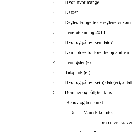
·
Hvor, hvor mange
·
Datoer
·
Regler. Fungerte de reglene vi kom f
3.
Trenerutdanning 2018
·
Hvor og på hvilken dato?
·
Kan holdes for foreldre og andre int
4.
Treningsleir(e)
·
Tidspunkt(er)
·
Hvor og på hvilke(n) dato(er), antall
5. Dommer og båtfører kurs
- Behov og tidspunkt
6. Vannskikomiteen
- presentere kravene for deltag