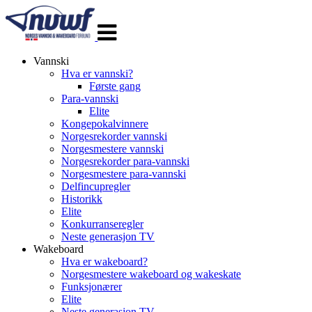
Veksle
navigasjon
Vannski
Hva er vannski?
Første gang
Para-vannski
Elite
Kongepokalvinnere
Norgesrekorder vannski
Norgesmestere vannski
Norgesrekorder para-vannski
Norgesmestere para-vannski
Delfincupregler
Historikk
Elite
Konkurranseregler
Neste generasjon TV
Wakeboard
Hva er wakeboard?
Norgesmestere wakeboard og wakeskate
Funksjonærer
Elite
Neste generasjon TV