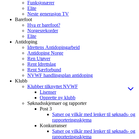
Funksjonærer
Elite
Neste generasjon TV
Barefoot
Hva er barefoot?
Norgesrekorder
Elite
Antidoping
Idrettens Antidopingarbeid
Antidoping Norge
Ren Utøver
Rent Idrettslag
Rent Særforbund
NVWF handlingsplan antidoping
Klubb
Klubber tilknyttet NVWF
Lisenser
Opprette ny klubb
Søknadsskjemaer og rapporter
Post 3
Satser og vilkår med lenker til søknads- og
rapporteringsskjema
Konkurranser
Satser og vilkår med lenker til søknads- og
rapporteringsskjema