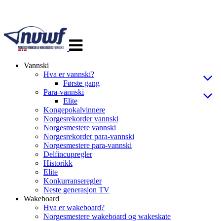
Veksle
navigasjon
Vannski
Hva er vannski?
Første gang
Para-vannski
Elite
Kongepokalvinnere
Norgesrekorder vannski
Norgesmestere vannski
Norgesrekorder para-vannski
Norgesmestere para-vannski
Delfincupregler
Historikk
Elite
Konkurranseregler
Neste generasjon TV
Wakeboard
Hva er wakeboard?
Norgesmestere wakeboard og wakeskate