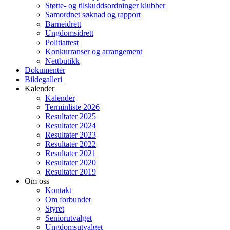
Støtte- og tilskuddsordninger klubber
Samordnet søknad og rapport
Barneidrett
Ungdomsidrett
Politiattest
Konkurranser og arrangement
Nettbutikk
Dokumenter
Bildegalleri
Kalender
Kalender
Terminliste 2026
Resultater 2025
Resultater 2024
Resultater 2023
Resultater 2022
Resultater 2021
Resultater 2020
Resultater 2019
Om oss
Kontakt
Om forbundet
Styret
Seniorutvalget
Ungdomsutvalget