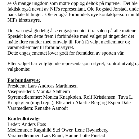
se så mange ungdom som møtte opp og deltok på møtene. Det ble
faktisk også nevnt av NIFs representant, Ole Rogstad Jørstad, unde
hans tale til tinget. Ole er også forbundets nye kontaktperson inn ti
NIFs idrettsstyre.
Det var også gledelig å se engasjementet i fra salen på alle møtene.
Spesielt kom dette frem i forbindelse med valget på tinget der det
måtte flere runder med omvalg til, for å få valgt medlemmer og
varamedlemmer til forbundsstyret.
Dette engasjementet lover godt for fremtiden av sporten vår.
Etter valget har vi følgende representasjon i styret, kontrollutvalg o
valgkomite:
Forbundsstyre:
President: Lars Andreas Marthinsen
Visepresident: Monika Stalheim
Styremedlemmer: Monica Knapkøien, Rolf Kristiansen, Tuva L.
Knapkøien (ungd.repr.), Elisabeth Akerlie Berg og Espen Dale
Varamedlem: Renathe Aamodt
Kontrollutvalg:
Leder: Anders Foss
Medlemmer: Ragnhild Sæl Ower, Lene Røyneberg
Varamedlemmer: Lars Ruud, Hanne Lotte Finstad