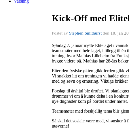
Varsling
Kick-Off med Elite
Postet av
Stephen Smithurst
den
10. jan 2
Søndag 7. januar møtte Elitelaget i vannski
teamsmøter med hele laget, i tillegg til én 
trening, hvor Mathias Lilleheim fra Funksj
bygge videre på. Mathias har 28-års bakgru
Etter den fysiske økten gikk ferden gikk v
Vi snakket litt om treningen vi hadde gjen
med og søvn og ernæring. Viktige brikker t
Forslag til årshjul ble drøftet. Vi planleg
drømmer vi om å kunne delta i en konkurra
nye dugnader kom på bordet under møtet. V
Teamsmøter med forskjellig tema blir gjen
Så skal det sosiale være med, vi ønsker å fr
utøverne!