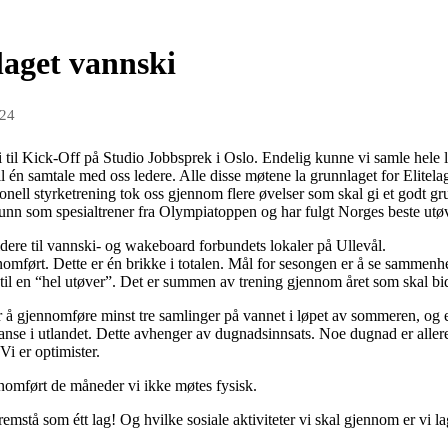
laget vannski
024
 til Kick-Off på Studio Jobbsprek i Oslo. Endelig kunne vi samle hele lag
til én samtale med oss ledere. Alle disse møtene la grunnlaget for Elitela
onell styrketrening tok oss gjennom flere øvelser som skal gi et godt g
nn som spesialtrener fra Olympiatoppen og har fulgt Norges beste utøver
idere til vannski- og wakeboard forbundets lokaler på Ullevål.
nomført. Dette er én brikke i totalen. Mål for sesongen er å se sammen
il en “hel utøver”. Det er summen av trening gjennom året som skal bidr
ger å gjennomføre minst tre samlinger på vannet i løpet av sommeren, og 
nse i utlandet. Dette avhenger av dugnadsinnsats. Noe dugnad er aller
i er optimister.
nomført de måneder vi ikke møtes fysisk.
emstå som étt lag! Og hvilke sosiale aktiviteter vi skal gjennom er vi la