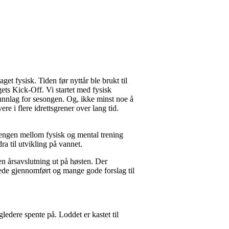
et fysisk. Tiden før nyttår ble brukt til
gets Kick-Off. Vi startet med fysisk
runnlag for sesongen. Og, ikke minst noe å
e i flere idrettsgrener over lang tid.
hengen mellom fysisk og mental trening
a til utvikling på vannet.
en årsavslutning ut på høsten. Der
ede gjennomført og mange gode forslag til
gledere spente på. Loddet er kastet til