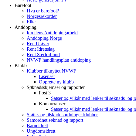
Barefoot
Hva er barefoot?
Norgesrekorder
Elite
Antidoping
Idrettens Antidopingarbeid
Antidoping Norge
Ren Utøver
Rent Idrettslag
Rent Særforbund
NVWF handlingsplan antidoping
Klubb
Klubber tilknyttet NVWF
Lisenser
Opprette ny klubb
Søknadsskjemaer og rapporter
Post 3
Satser og vilkår med lenker til søknads- og 
Konkurranser
Satser og vilkår med lenker til søknads- og 
Støtte- og tilskuddsordninger klubber
Samordnet søknad og rapport
Barneidrett
Ungdomsidrett