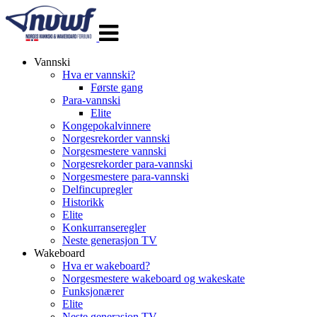
Veksle
navigasjon
Vannski
Hva er vannski?
Første gang
Para-vannski
Elite
Kongepokalvinnere
Norgesrekorder vannski
Norgesmestere vannski
Norgesrekorder para-vannski
Norgesmestere para-vannski
Delfincupregler
Historikk
Elite
Konkurranseregler
Neste generasjon TV
Wakeboard
Hva er wakeboard?
Norgesmestere wakeboard og wakeskate
Funksjonærer
Elite
Neste generasjon TV