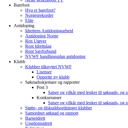
Barefoot
Hva er barefoot?
Norgesrekorder
Elite
Antidoping
Idrettens Antidopingarbeid
Antidoping Norge
Ren Utøver
Rent Idrettslag
Rent Særforbund
NVWF handlingsplan antidoping
Klubb
Klubber tilknyttet NVWF
Lisenser
Opprette ny klubb
Søknadsskjemaer og rapporter
Post 3
Satser og vilkår med lenker til søknads- og 
Konkurranser
Satser og vilkår med lenker til søknads- og 
Støtte- og tilskuddsordninger klubber
Samordnet søknad og rapport
Barneidrett
Ungdomsidrett