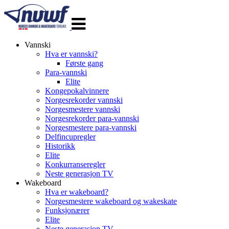
Veksle
navigasjon
Vannski
Hva er vannski?
Første gang
Para-vannski
Elite
Kongepokalvinnere
Norgesrekorder vannski
Norgesmestere vannski
Norgesrekorder para-vannski
Norgesmestere para-vannski
Delfincupregler
Historikk
Elite
Konkurranseregler
Neste generasjon TV
Wakeboard
Hva er wakeboard?
Norgesmestere wakeboard og wakeskate
Funksjonærer
Elite
Neste generasjon TV