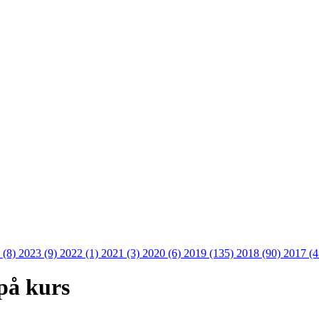
 (8)
2023 (9)
2022 (1)
2021 (3)
2020 (6)
2019 (135)
2018 (90)
2017 (
på kurs