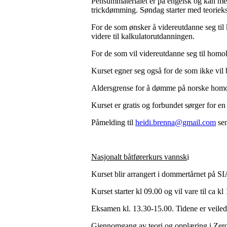
Pensummaterialet er på engelsk og kan med 
trickdømming. Søndag starter med teorieksam
For de som ønsker å videreutdanne seg til 
videre til kalkulatorutdanningen.
For de som vil videreutdanne seg til homo
Kurset egner seg også for de som ikke vil
Aldersgrense for å dømme på norske homol
Kurset er gratis og forbundet sørger for en
Påmelding til
heidi.brenna@gmail.com
sen
Nasjonalt båtførerkurs vannsk
i
Kurset blir arrangert i dommertårnet på SI
Kurset starter kl 09.00 og vil vare til ca kl
Eksamen kl. 13.30-15.00. Tidene er veilede
Gjennomgang av teori og opplæring i Zer