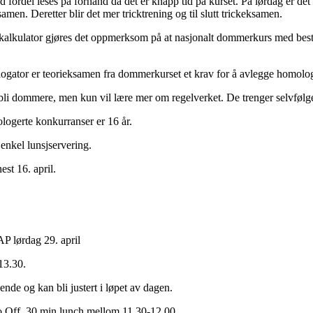
fordel leses på forhånd da det er knapp tid på kurset. På lørdag er de
en. Deretter blir det mer tricktrening og til slutt trickeksamen.
kalkulator gjøres det oppmerksom på at nasjonalt dommerkurs med beståt
logator er teorieksamen fra dommerkurset et krav for å avlegge homol
 bli dommere, men kun vil lære mer om regelverket. De trenger selvfølg
ogerte konkurranser er 16 år.
 enkel lunsjservering.
est 16. april.
AP lørdag 29. april
 13.30.
nde og kan bli justert i løpet av dagen.
o Off. 30 min lunch mellom 11.30-12.00.