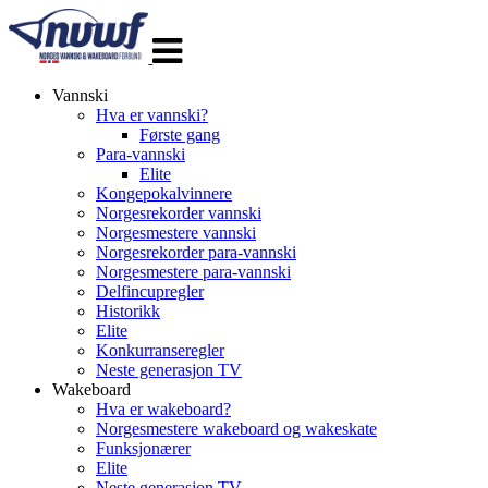
Veksle
navigasjon
Vannski
Hva er vannski?
Første gang
Para-vannski
Elite
Kongepokalvinnere
Norgesrekorder vannski
Norgesmestere vannski
Norgesrekorder para-vannski
Norgesmestere para-vannski
Delfincupregler
Historikk
Elite
Konkurranseregler
Neste generasjon TV
Wakeboard
Hva er wakeboard?
Norgesmestere wakeboard og wakeskate
Funksjonærer
Elite
Neste generasjon TV