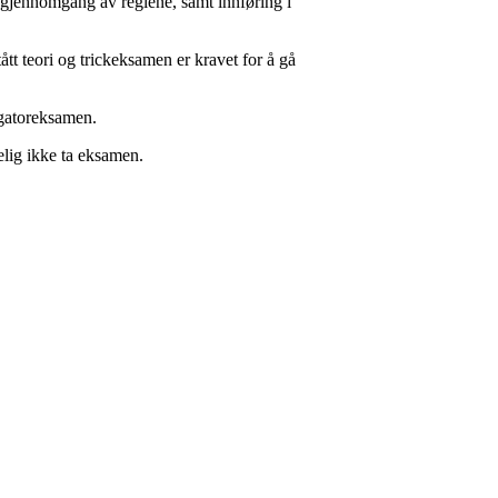
t gjennomgang av reglene, samt innføring i
t teori og trickeksamen er kravet for å gå
ogatoreksamen.
elig ikke ta eksamen.