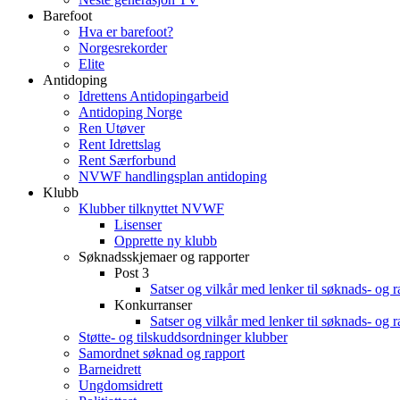
Barefoot
Hva er barefoot?
Norgesrekorder
Elite
Antidoping
Idrettens Antidopingarbeid
Antidoping Norge
Ren Utøver
Rent Idrettslag
Rent Særforbund
NVWF handlingsplan antidoping
Klubb
Klubber tilknyttet NVWF
Lisenser
Opprette ny klubb
Søknadsskjemaer og rapporter
Post 3
Satser og vilkår med lenker til søknads- og 
Konkurranser
Satser og vilkår med lenker til søknads- og 
Støtte- og tilskuddsordninger klubber
Samordnet søknad og rapport
Barneidrett
Ungdomsidrett