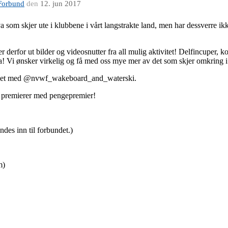
Forbund
den
12. jun 2017
som skjer ute i klubbene i vårt langstrakte land, men har dessverre ikke
 derfor ut bilder og videosnutter fra all mulig aktivitet! Delfincuper, 
gga! Vi ønsker virkelig og få med oss mye mer av det som skjer omkring 
det med
@nvwf_wakeboard_and_waterski.
g premierer med pengepremier!
des inn til forbundet.)
m)