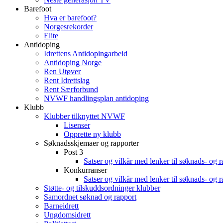
Barefoot
Hva er barefoot?
Norgesrekorder
Elite
Antidoping
Idrettens Antidopingarbeid
Antidoping Norge
Ren Utøver
Rent Idrettslag
Rent Særforbund
NVWF handlingsplan antidoping
Klubb
Klubber tilknyttet NVWF
Lisenser
Opprette ny klubb
Søknadsskjemaer og rapporter
Post 3
Satser og vilkår med lenker til søknads- og 
Konkurranser
Satser og vilkår med lenker til søknads- og 
Støtte- og tilskuddsordninger klubber
Samordnet søknad og rapport
Barneidrett
Ungdomsidrett