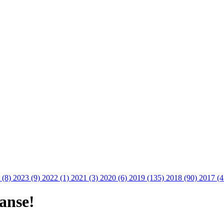
 (8)
2023 (9)
2022 (1)
2021 (3)
2020 (6)
2019 (135)
2018 (90)
2017 (
anse!