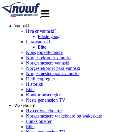
Veksle
navigasjon
Vannski
Hva er vannski?
Første gang
Para-vannski
Elite
Kongepokalvinnere
Norgesrekorder vannski
Norgesmestere vannski
Norgesrekorder para-vannski
Norgesmestere para-vannski
Delfincupregler
Historikk
Elite
Konkurranseregler
Neste generasjon TV
Wakeboard
Hva er wakeboard?
Norgesmestere wakeboard og wakeskate
Funksjonærer
Elite
Neste generasjon TV