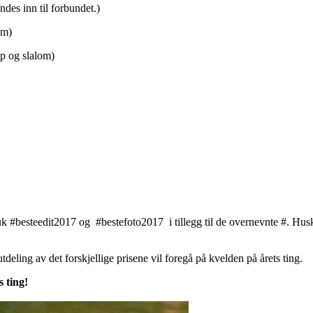
inn til forbundet.)
m)
pp og slalom)
bruk #besteedit2017 og #bestefoto2017 i tillegg til de overnevnte #. Hu
tdeling av det forskjellige prisene vil foregå på kvelden på årets ting.
 ting!