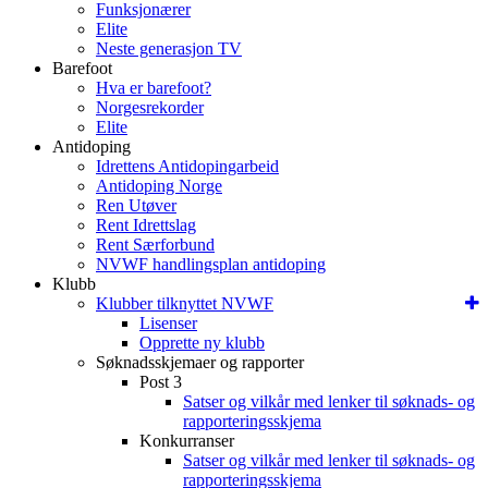
Funksjonærer
Elite
Neste generasjon TV
Barefoot
Hva er barefoot?
Norgesrekorder
Elite
Antidoping
Idrettens Antidopingarbeid
Antidoping Norge
Ren Utøver
Rent Idrettslag
Rent Særforbund
NVWF handlingsplan antidoping
Klubb
Klubber tilknyttet NVWF
Lisenser
Opprette ny klubb
Søknadsskjemaer og rapporter
Post 3
Satser og vilkår med lenker til søknads- og
rapporteringsskjema
Konkurranser
Satser og vilkår med lenker til søknads- og
rapporteringsskjema