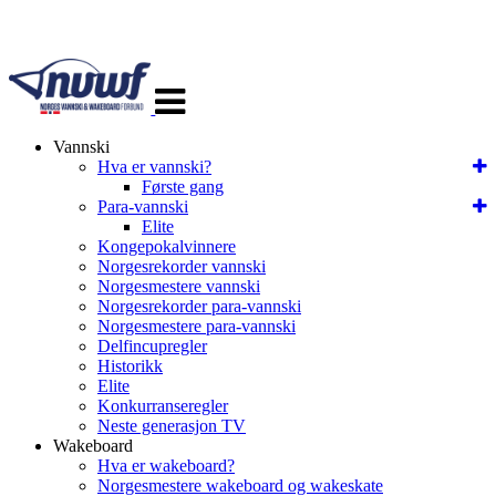
Veksle
navigasjon
Vannski
Hva er vannski?
Første gang
Para-vannski
Elite
Kongepokalvinnere
Norgesrekorder vannski
Norgesmestere vannski
Norgesrekorder para-vannski
Norgesmestere para-vannski
Delfincupregler
Historikk
Elite
Konkurranseregler
Neste generasjon TV
Wakeboard
Hva er wakeboard?
Norgesmestere wakeboard og wakeskate