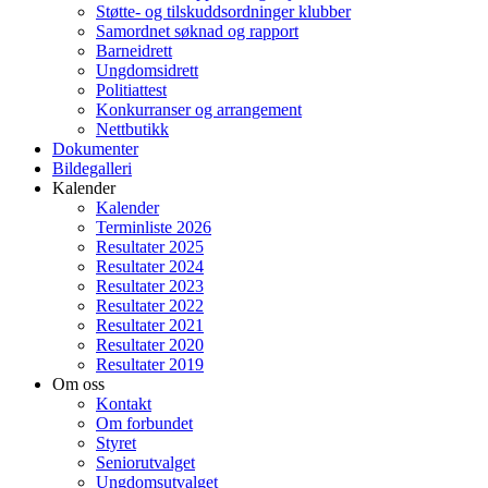
Støtte- og tilskuddsordninger klubber
Samordnet søknad og rapport
Barneidrett
Ungdomsidrett
Politiattest
Konkurranser og arrangement
Nettbutikk
Dokumenter
Bildegalleri
Kalender
Kalender
Terminliste 2026
Resultater 2025
Resultater 2024
Resultater 2023
Resultater 2022
Resultater 2021
Resultater 2020
Resultater 2019
Om oss
Kontakt
Om forbundet
Styret
Seniorutvalget
Ungdomsutvalget