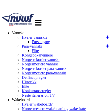
Veksle
navigasjon
Vannski
Hva er vannski?
Første gang
Para-vannski
Elite
Kongepokalvinnere
Norgesrekorder vannski
Norgesmestere vannski
Norgesrekorder para-vannski
Norgesmestere para-vannski
Delfincupregler
Historikk
Elite
Konkurranseregler
Neste generasjon TV
Wakeboard
Hva er wakeboard?
Norgesmestere wakeboard og wakeskate