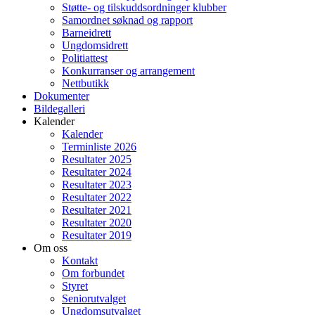
Støtte- og tilskuddsordninger klubber
Samordnet søknad og rapport
Barneidrett
Ungdomsidrett
Politiattest
Konkurranser og arrangement
Nettbutikk
Dokumenter
Bildegalleri
Kalender
Kalender
Terminliste 2026
Resultater 2025
Resultater 2024
Resultater 2023
Resultater 2022
Resultater 2021
Resultater 2020
Resultater 2019
Om oss
Kontakt
Om forbundet
Styret
Seniorutvalget
Ungdomsutvalget