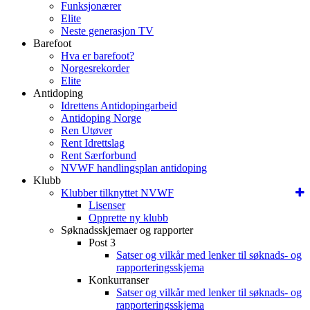
Funksjonærer
Elite
Neste generasjon TV
Barefoot
Hva er barefoot?
Norgesrekorder
Elite
Antidoping
Idrettens Antidopingarbeid
Antidoping Norge
Ren Utøver
Rent Idrettslag
Rent Særforbund
NVWF handlingsplan antidoping
Klubb
Klubber tilknyttet NVWF
Lisenser
Opprette ny klubb
Søknadsskjemaer og rapporter
Post 3
Satser og vilkår med lenker til søknads- og
rapporteringsskjema
Konkurranser
Satser og vilkår med lenker til søknads- og
rapporteringsskjema