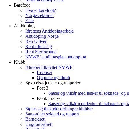
Barefoot
Hva er barefoot?
Norgesrekorder
Elite
Antidoping
Idrettens Antidopingarbeid
Antidoping Norge
Ren Utøver
Rent Idrettslag
Rent Særforbund
NVWF handlingsplan antidoping
Klubb
Klubber tilknyttet NVWF
Lisenser
Opprette ny klubb
Søknadsskjemaer og rapporter
Post 3
Satser og vilkår med lenker til søknads- og 
Konkurranser
Satser og vilkår med lenker til søknads- og 
Støtte- og tilskuddsordninger klubber
Samordnet søknad og rapport
Barneidrett
Ungdomsidrett