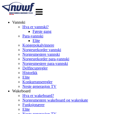
Veksle
navigasjon
Vannski
Hva er vannski?
Første gang
Para-vannski
Elite
Kongepokalvinnere
Norgesrekorder vannski
Norgesmestere vannski
Norgesrekorder para-vannski
Norgesmestere para-vannski
Delfincupregler
Historikk
Elite
Konkurranseregler
Neste generasjon TV
Wakeboard
Hva er wakeboard?
Norgesmestere wakeboard og wakeskate
Funksjonærer
Elite
Neste generasjon TV